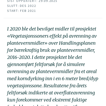
SIST OPPDATERT: 29.09.2025
SLUTT: DES 2022
START: FEB 2021
I 2020 ble det bevilget midler til prosjektet
«
Vegetasjonssoners effekt på avrenning av
plantevernmidler
» over
Handlingsplanen
for bærekraftig bruk av plantevernmidler,
2016-2020
. I dette prosjektet ble det
gjennomført feltforsøk for å simulere
avrenning av plantevernmidler fra et areal
med korndyrking inn i en 6 meter bred/dyp
vegetasjonssone. Resultatene fra årets
feltforsøk indikerte at overflateavrenning
kun forekommer ved ekstremt fuktige