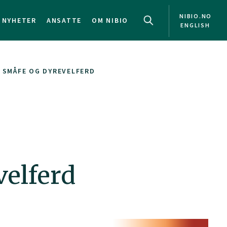
NIBIO.NO
NYHETER
ANSATTE
OM NIBIO
ENGLISH
 SMÅFE OG DYREVELFERD
velferd