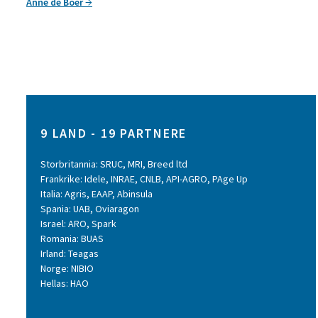
Anne de Boer
9 LAND - 19 PARTNERE
Storbritannia: SRUC, MRI, Breed ltd
Frankrike: Idele, INRAE, CNLB, API-AGRO, PAge Up
Italia: Agris, EAAP, Abinsula
Spania: UAB, Oviaragon
Israel: ARO, Spark
Romania: BUAS
Irland: Teagas
Norge: NIBIO
Hellas: HAO