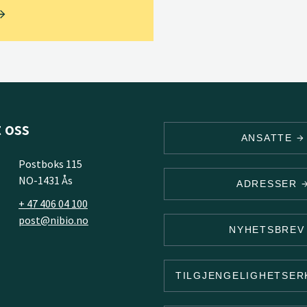
 oss
ANSATTE
Postboks 115
NO-1431 Ås
ADRESSER
+ 47 406 04 100
post@nibio.no
NYHETSBRE
TILGJENGELIGHETSE