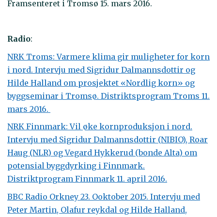
Framsenteret i Tromsø 15. mars 2016.
Radio
:
NRK Troms: Varmere klima gir muligheter for korn
i nord. Intervju med Sigridur Dalmannsdottir og
Hilde Halland om prosjektet «Nordlig korn» og
byggseminar i Tromsø. Distriktsprogram Troms 11.
mars 2016.
NRK Finnmark: Vil øke kornproduksjon i nord.
Intervju med Sigridur Dalmannsdottir (NIBIO), Roar
Haug (NLR) og Vegard Hykkerud (bonde Alta) om
potensial byggdyrking i Finnmark.
Distriktprogram Finnmark 11. april 2016.
BBC Radio Orkney 23. Ooktober 2015. Intervju med
Peter Martin, Olafur reykdal og Hilde Halland,