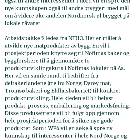
også til andre interessenter i nord vil en spre den
nye kunnskapen også til andre bryggeri med mål
om å videre øke andelen Nordnorsk øl brygget på
lokale råvarer.
Arbeidspakke 5 ledes fra NIBIO. Her er målet å
utvikle nye matprodukter av bygg. En vil i
prosjektperioden knytte seg til Nofimas baker og
byggforskere til å gjennomføre to
produktutviklingskurs i Nofimas lokaler på Ås.
Her vil en samle rundt ti bedrifter fra
deltakerlandene (tre fra Norge; Dyrøy mat,
Tromsø bakeri og Eldhusbakeriet) til konkret
produktutvikling. Hele kjeden vil bli belyst
produkt, prosess, emballering og markedsføring.
Disse produsentene vil bli fulgt opp gjennom
hele prosjektperioden for å sikre nye gode
produkter. Som i WP6 vil en søke å spre ny
kunnskap til interessenter i hele Nord-Norge og