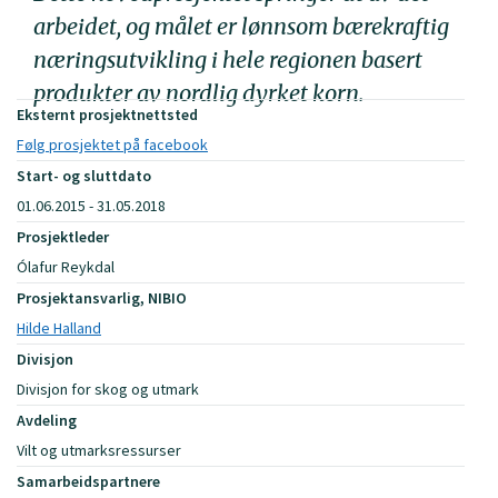
arbeidet, og målet er lønnsom bærekraftig
næringsutvikling i hele regionen basert
produkter av nordlig dyrket korn.
Eksternt prosjektnettsted
Følg prosjektet på facebook
Start- og sluttdato
01.06.2015 - 31.05.2018
Prosjektleder
Ólafur Reykdal
Prosjektansvarlig, NIBIO
Hilde Halland
Divisjon
Divisjon for skog og utmark
Avdeling
Vilt og utmarksressurser
Samarbeidspartnere