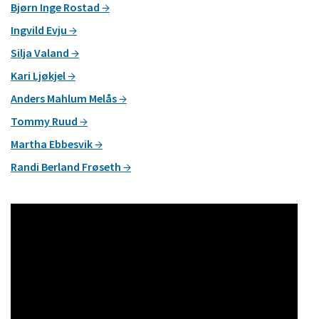
Bjørn Inge Rostad
Ingvild Evju
Silja Valand
Kari Ljøkjel
Anders Mahlum Melås
Tommy Ruud
Martha Ebbesvik
Randi Berland Frøseth