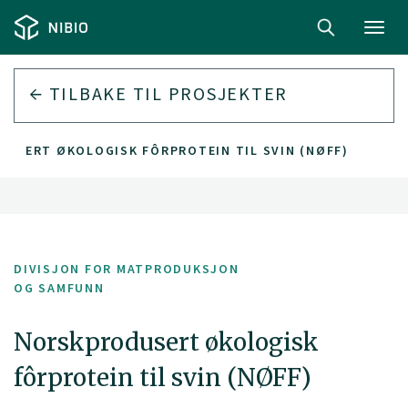
Toggl
navig
TILBAKE TIL PROSJEKTER
USERT ØKOLOGISK FÔRPROTEIN TIL SVIN (NØFF)
DIVISJON FOR MATPRODUKSJON
OG SAMFUNN
Norskprodusert økologisk
fôrprotein til svin (NØFF)