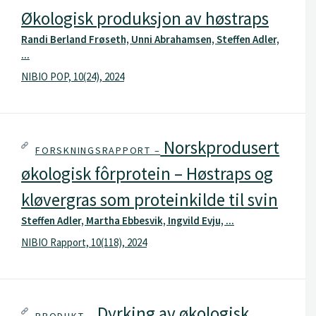
Økologisk produksjon av høstraps
Randi Berland Frøseth, Unni Abrahamsen, Steffen Adler,
...
NIBIO POP, 10(24), 2024
Norskprodusert
FORSKNINGSRAPPORT –
økologisk fôrprotein – Høstraps og
kløvergras som proteinkilde til svin
Steffen Adler, Martha Ebbesvik, Ingvild Evju, ...
NIBIO Rapport, 10(118), 2024
Dyrking av økologisk
PRODUKT –