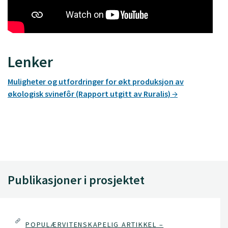
Lenker
Muligheter og utfordringer for økt produksjon av
økologisk svinefôr (Rapport utgitt av Ruralis)
Publikasjoner i prosjektet
POPULÆRVITENSKAPELIG ARTIKKEL –