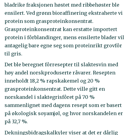
bladrike fraksjonen høstet med ribbehøster ble
ensilert. Ved grønn bioraffinering ekstraherte vi
protein som grasproteinkonsentrat.
Grasproteinkonsentrat kan erstatte importert
protein i fôrblandinger, mens ensilerte blader vil
antagelig bare egne seg som proteinrikt grovfôr
til gris.
Det ble beregnet fôrresepter til slaktesvin med
høy andel norskproduserte råvarer. Resepten
inneholdt 18,2 % rapskakemel og 20 %
grasproteinkonsentrat. Dette ville gitt en
norskandel i slaktegrisfôret på 70 %
sammenlignet med dagens resept som er basert
på økologisk soyamjøl, og hvor norskandelen er
på 32,7 %.
Dekningsbidragskalkyler viser at det er dårlig