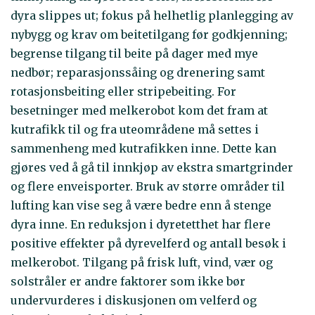
dyra slippes ut; fokus på helhetlig planlegging av
nybygg og krav om beitetilgang før godkjenning;
begrense tilgang til beite på dager med mye
nedbør; reparasjonssåing og drenering samt
rotasjonsbeiting eller stripebeiting. For
besetninger med melkerobot kom det fram at
kutrafikk til og fra uteområdene må settes i
sammenheng med kutrafikken inne. Dette kan
gjøres ved å gå til innkjøp av ekstra smartgrinder
og flere enveisporter. Bruk av større områder til
lufting kan vise seg å være bedre enn å stenge
dyra inne. En reduksjon i dyretetthet har flere
positive effekter på dyrevelferd og antall besøk i
melkerobot. Tilgang på frisk luft, vind, vær og
solstråler er andre faktorer som ikke bør
undervurderes i diskusjonen om velferd og