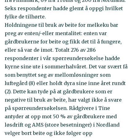
fra Finnmark, 69 fra Troms og 200 fra Nordland.
Seks respondenter hadde glemt å oppgi hvilket
fylke de tilhørte.
Holdningene til bruk av beite for melkeku bar
preg av enten/-eller mentalitet: enten var
gårdbrukerne for beite og fikk det til å fungere,
eller så var de imot. Totalt 276 av 286
respondenter i vår spørreundersøkelse hadde
kyrne sine ute i sommerhalvåret. Det var svært få
som benyttet seg av mellomløsninger som
luftegård (8) eller holdt dyra sine inne året rundt
(2). Dette kan tyde på at gårdbrukere som er
negative til bruk av beite, har valgt ikke å svare
på spørreundersøkelsen. Rådgivere i Tine
antyder at opp mot 50 % av gårdbrukere med
løsdrift og AMS (store besetninger) i Nordland
velger bort beite og ikke følger opp