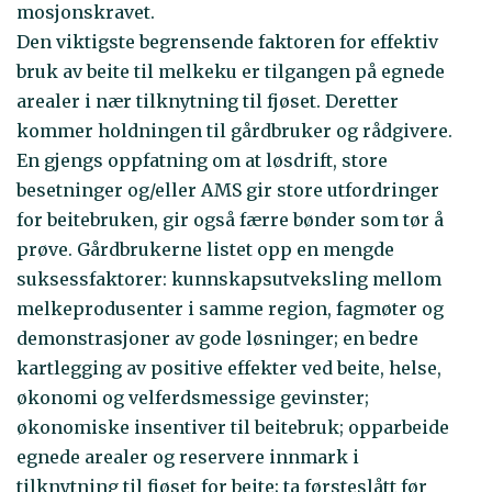
mosjonskravet.
Den viktigste begrensende faktoren for effektiv
bruk av beite til melkeku er tilgangen på egnede
arealer i nær tilknytning til fjøset. Deretter
kommer holdningen til gårdbruker og rådgivere.
En gjengs oppfatning om at løsdrift, store
besetninger og/eller AMS gir store utfordringer
for beitebruken, gir også færre bønder som tør å
prøve. Gårdbrukerne listet opp en mengde
suksessfaktorer: kunnskapsutveksling mellom
melkeprodusenter i samme region, fagmøter og
demonstrasjoner av gode løsninger; en bedre
kartlegging av positive effekter ved beite, helse,
økonomi og velferdsmessige gevinster;
økonomiske insentiver til beitebruk; opparbeide
egnede arealer og reservere innmark i
tilknytning til fjøset for beite; ta førsteslått før