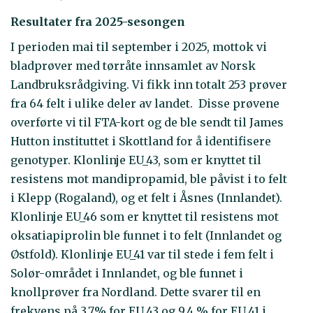
Resultater fra 2025-sesongen
I perioden mai til september i 2025, mottok vi
bladprøver med tørråte innsamlet av Norsk
Landbruksrådgiving. Vi fikk inn totalt 253 prøver
fra 64 felt i ulike deler av landet. Disse prøvene
overførte vi til FTA-kort og de ble sendt til James
Hutton instituttet i Skottland for å identifisere
genotyper. Klonlinje EU_43, som er knyttet til
resistens mot mandipropamid, ble påvist i to felt
i Klepp (Rogaland), og et felt i Åsnes (Innlandet).
Klonlinje EU_46 som er knyttet til resistens mot
oksatiapiprolin ble funnet i to felt (Innlandet og
Østfold). Klonlinje EU_41 var til stede i fem felt i
Solør-området i Innlandet, og ble funnet i
knollprøver fra Nordland. Dette svarer til en
frekvens på 3,7% for EU_43 og 9,4 % for EU_41 i