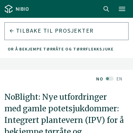
Toggl
navig
TILBAKE TIL PROSJEKTER
) FOR Å BEKJEMPE TØRRÅTE OG TØRRFLEKKSJUKE
NO
EN
NoBlight: Nye utfordringer
med gamle potetsjukdommer:
Integrert plantevern (IPV) for å
bekjempe tørråte og