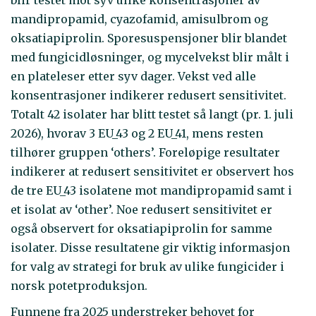
blir testet mot syv ulike konsentrasjoner av
mandipropamid, cyazofamid, amisulbrom og
oksatiapiprolin. Sporesuspensjoner blir blandet
med fungicidløsninger, og mycelvekst blir målt i
en plateleser etter syv dager. Vekst ved alle
konsentrasjoner indikerer redusert sensitivitet.
Totalt 42 isolater har blitt testet så langt (pr. 1. juli
2026), hvorav 3 EU_43 og 2 EU_41, mens resten
tilhører gruppen ‘others’. Foreløpige resultater
indikerer at redusert sensitivitet er observert hos
de tre EU_43 isolatene mot mandipropamid samt i
et isolat av ‘other’. Noe redusert sensitivitet er
også observert for oksatiapiprolin for samme
isolater. Disse resultatene gir viktig informasjon
for valg av strategi for bruk av ulike fungicider i
norsk potetproduksjon.
Funnene fra 2025 understreker behovet for