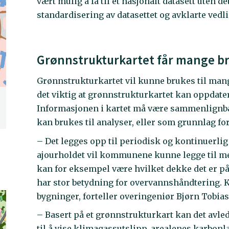
vært mulig å få til et nasjonalt datasett uten 
standardisering av datasettet og avklarte vedl
Grønnstrukturkartet får mange 
Grønnstrukturkartet vil kunne brukes til man
det viktig at grønnstrukturkartet kan oppdatere
Informasjonen i kartet må være sammenlignbar
kan brukes til analyser, eller som grunnlag fo
– Det legges opp til periodisk og kontinuerlig 
ajourholdet vil kommunene kunne legge til mer
kan for eksempel være hvilket dekke det er på
har stor betydning for overvannshåndtering.
bygninger, forteller overingeniør Bjørn Tobias
– Basert på et grønnstrukturkart kan det avle
til å vise klimagassutslipp, arealenes karbon