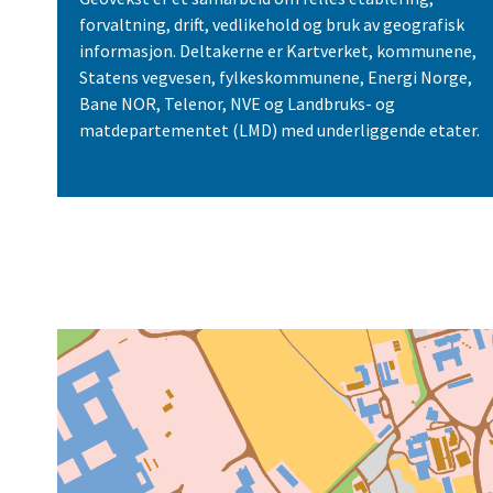
forvaltning, drift, vedlikehold og bruk av geografisk
informasjon. Deltakerne er Kartverket, kommunene,
Statens vegvesen, fylkeskommunene, Energi Norge,
Bane NOR, Telenor, NVE og Landbruks- og
matdepartementet (LMD) med underliggende etater.