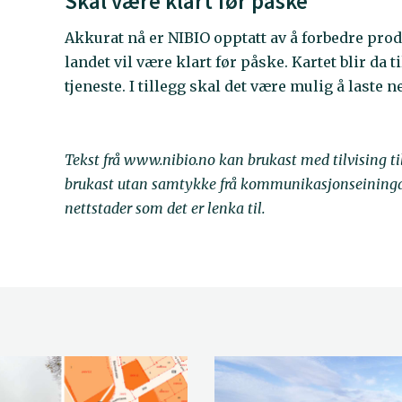
Skal være klart før påske
Akkurat nå er NIBIO opptatt av å forbedre pro
landet vil være klart før påske. Kartet blir da
tjeneste. I tillegg skal det være mulig å laste n
Tekst frå www.nibio.no kan brukast med tilvising t
brukast utan samtykke frå kommunikasjonseininga. 
nettstader som det er lenka til.