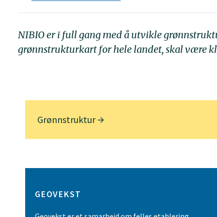
NIBIO er i full gang med å utvikle grønnstruk
grønnstrukturkart for hele landet, skal være kla
Grønnstruktur
GEOVEKST
Geovekst er et samarbeid om felles etablering,