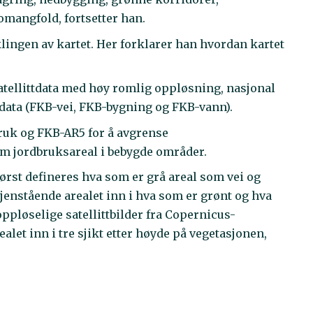
mangfold, fortsetter han.
lingen av kartet. Her forklarer han hvordan kartet
atellittdata med høy romlig oppløsning, nasjonal
tdata (FKB-vei, FKB-bygning og FKB-vann).
bruk og FKB-AR5 for å avgrense
om jordbruksareal i bebygde områder.
Først defineres hva som er grå areal som vei og
gjenstående arealet inn i hva som er grønt og hva
oppløselige satellittbilder fra Copernicus-
alet inn i tre sjikt etter høyde på vegetasjonen,