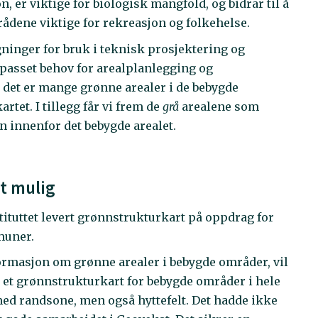
, er viktige for biologisk mangfold, og bidrar til å
rådene viktige for rekreasjon og folkehelse.
ygninger for bruk i teknisk prosjektering og
lpasset behov for arealplanlegging og
det er mange grønne arealer i de bebygde
tet. I tillegg får vi frem de
grå
arealene som
n innenfor det bebygde arealet.
t mulig
tituttet levert grønnstrukturkart på oppdrag for
muner.
ormasjon om grønne arealer i bebygde områder, vil
et grønnstrukturkart for bebygde områder i hele
ed randsone, men også hyttefelt. Det hadde ikke