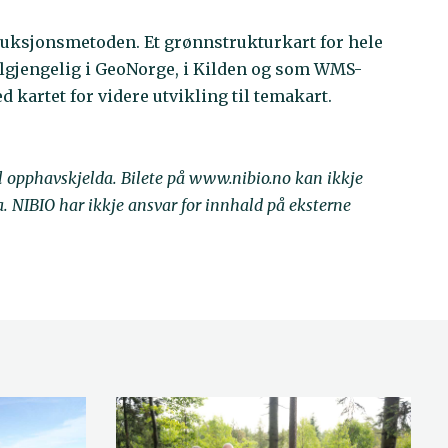
duksjonsmetoden. Et grønnstrukturkart for hele
 tilgjengelig i GeoNorge, i Kilden og som WMS-
ed kartet for videre utvikling til temakart.
il opphavskjelda. Bilete på www.nibio.no kan ikkje
NIBIO har ikkje ansvar for innhald på eksterne