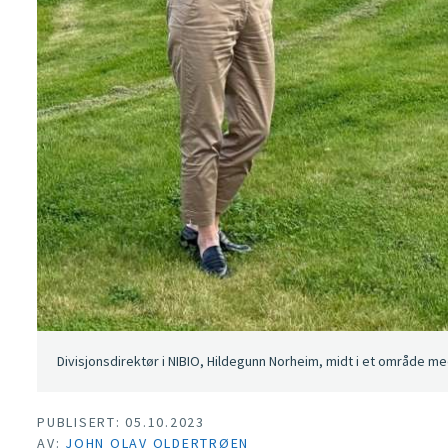
Divisjonsdirektør i NIBIO, Hildegunn Norheim, midt i et område med
PUBLISERT: 05.10.2023
AV:
JOHN OLAV OLDERTRØEN