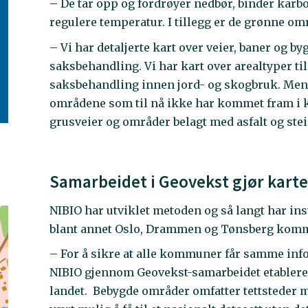
– De tar opp og fordrøyer nedbør, binder karbon
regulere temperatur. I tillegg er de grønne om
– Vi har detaljerte kart over veier, baner og b
saksbehandling. Vi har kart over arealtyper ti
saksbehandling innen jord- og skogbruk. Men 
områdene som til nå ikke har kommet fram i kar
grusveier og områder belagt med asfalt og stei
Samarbeidet i Geovekst gjør karte
NIBIO har utviklet metoden og så langt har ins
blant annet Oslo, Drammen og Tønsberg kom
– For å sikre at alle kommuner får samme inf
NIBIO gjennom Geovekst-samarbeidet etablere 
landet. Bebygde områder omfatter tettsteder m