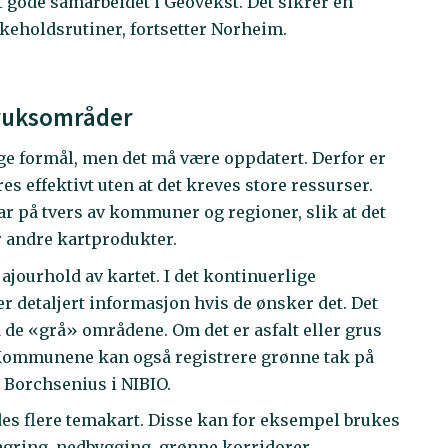
det gode samarbeidet i Geovekst. Det sikrer en
ikeholdsrutiner, fortsetter Norheim.
bruksområder
ge formål, men det må være oppdatert. Derfor er
s effektivt uten at det kreves store ressurser.
 på tvers av kommuner og regioner, slik at det
r andre kartprodukter.
ajourhold av kartet. I det kontinuerlige
 detaljert informasjon hvis de ønsker det. Det
 de «grå» områdene. Om det er asfalt eller grus
 Kommunene kan også registrere grønne tak på
 Borchsenius i NIBIO.
des flere temakart. Disse kan for eksempel brukes
lagring, nedbygging, grønne korridorer,