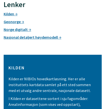
Lenker
Kilden
Geonorge
Norge digitalt
Nasjonal detaljert høydemodell
KILDEN
Kilden er NIBIOs hovedkartløsning. Her er alle
instituttets kartdata samlet på ett sted sammen
med et utvalg andre sentrale, nasjonale datasett.
I Kilden er datasettene sortert i sju fagområder:
Arealinformasjon (som vises ved oppstart),