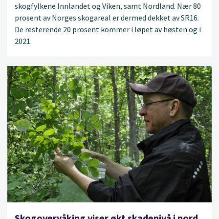
skogfylkene Innlandet og Viken, samt Nordland. Nær 80
prosent av Norges skogareal er dermed dekket av SR16.
De resterende 20 prosent kommer i løpet av høsten og i
2021.
Skogovervåking viser økt skadenivå i nord