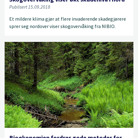
Publisert 15.09.2018
Et mildere klima gjør at flere invaderende skadegjørere
sprer seg nordover viser skogovervåking fra NIBIO.
Bioøkonomien fordrer gode metoder for