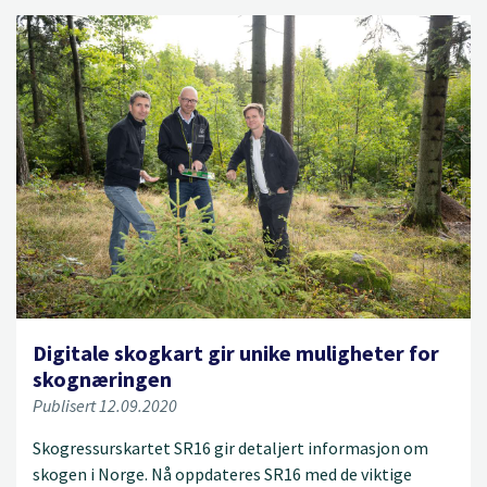
Digitale skogkart gir unike muligheter for
skognæringen
Publisert 12.09.2020
Skogressurskartet SR16 gir detaljert informasjon om
skogen i Norge. Nå oppdateres SR16 med de viktige