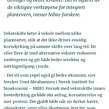
de viktigste verktøyene for integrert
plantevern, mener Nibio-forskere.
Vekstskifte betyr å veksle mellom ulike
plantearter, slik at det ikke drives ensidig
korndyrking på samme skifte over lang tid. Ett
eller flere år med alternative vekster reduserer
smittepress og gir både bedre struktur og
næringstilgang i jorda.
- Det vil som regel også gi bedre økonomi, sier
forsker Unni Abrahamsen i Norsk institutt for
bioøkonomi – NIBIO. Forsøk med vekstskifte innen
hvetedyrking ga både økt avling, kornstørrelse og
mer protein. Det gjaldt både når en dyrket havre,
oljevekster, erter eller åkerbønne året før, som