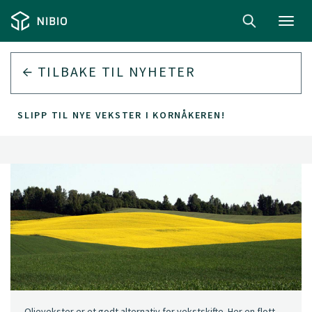
Toggl
navig
TILBAKE TIL
NYHETER
SLIPP TIL NYE VEKSTER I KORNÅKEREN!
Oljevekster er et godt alternativ for vekstskifte. Her en flott