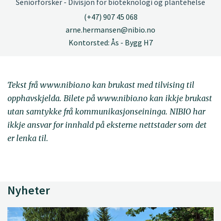
Seniorforsker - Divisjon for bioteknologi og plantehelse
(+47) 907 45 068
arne.hermansen@nibio.no
Kontorsted: Ås - Bygg H7
Tekst frå www.nibio.no kan brukast med tilvising til
opphavskjelda. Bilete på www.nibio.no kan ikkje brukast
utan samtykke frå kommunikasjonseininga. NIBIO har
ikkje ansvar for innhald på eksterne nettstader som det
er lenka til.
Nyheter