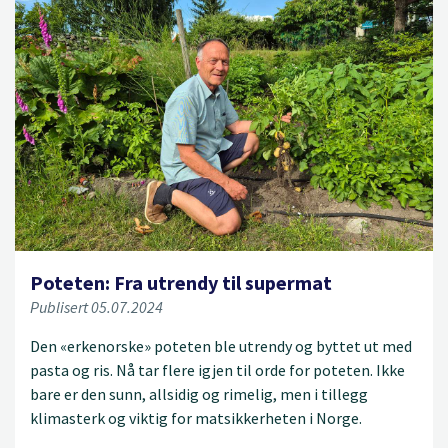
Poteten: Fra utrendy til supermat
Publisert 05.07.2024
Den «erkenorske» poteten ble utrendy og byttet ut med
pasta og ris. Nå tar flere igjen til orde for poteten. Ikke
bare er den sunn, allsidig og rimelig, men i tillegg
klimasterk og viktig for matsikkerheten i Norge.