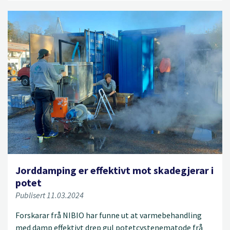
Jorddamping er effektivt mot skadegjerar i
potet
Publisert 11.03.2024
Forskarar frå NIBIO har funne ut at varmebehandling
med damp effektivt drep gul potetcystenematode frå