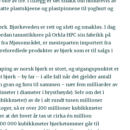
ofte av tre. I tillegg er det snakk om hundrevis av
atte plastskjeene og plastpinnene til yoghurt og
ørk. Bjørkeveden er rett og slett og smakløs. I dag
ordan tannstikkere på Orkla HPC sin fabrikk på
r fra Mjøsområdet, er mesteparten importert fra
eforedlede produkter av bjørk som er til salgs i
aping av norsk bjørk er stort, og utgangspunktet er
bjørk – by far – i alle fall når det gjelder antall
nn gran og furu til sammen – nær fem milliarder av
imeter i diameter i brysthøyde). Selv om det i
ubikkmeter) av de i alt rundt tusen millioner
oger, så er over 200 millioner kubikkmeter
 at det hvert år tas ut cirka én million
t 300 000 kubikkmeter bjørketømmer går til