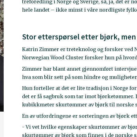
treforedling i Norge og Sverige, så, ja, det er n
hele landet – ikke minst i våre nordligste fy
Stor etterspørsel etter bjørk, men 
Katrin Zimmer er treteknolog og forsker ved
Norwegian Wood Cluster forsker hun på hvord
Zimmer har blant annet gjennomført intervjuer
hva som blir sett på som hindre og muligheter 
Hun forteller at det er lite tradisjon i Norge fo
det er få sagbruk som tar imot bjørketømmer. 
kubikkmeter skurtømmer av bjørk til norske 
En av utfordringene er sorteringen av bjørk ett
- Vi vet hvilke egenskaper skurtømmer av bjørk
skurtømmer av bjørk som finnes i de norske s