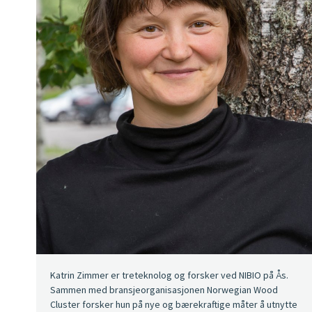
Katrin Zimmer er treteknolog og forsker ved NIBIO på Ås.
Sammen med bransjeorganisasjonen Norwegian Wood
Cluster forsker hun på nye og bærekraftige måter å utnytte