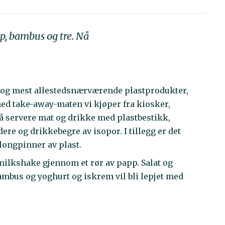
pp, bambus og tre. Nå
 og mest allestedsnærværende plastprodukter,
d take-away-maten vi kjøper fra kiosker,
 å servere mat og drikke med plastbestikk,
ere og drikkebegre av isopor. I tillegg er det
longpinner av plast.
milkshake gjennom et rør av papp. Salat og
bambus og yoghurt og iskrem vil bli lepjet med