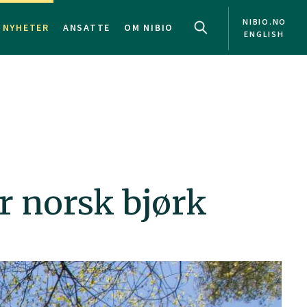
NIBIO.NO
NYHETER
ANSATTE
OM NIBIO
ENGLISH
r norsk bjørk