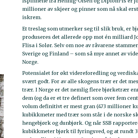
Ispinnene fra Hennig-Olsen og Diplom-Is er jo 
millioner av skjeer og pinner som nå skal erst
iskrem.
Et treslag som utmerker seg til slik bruk, er bj
produseres det allerede opp mot én milliard J
Flisa i Solør. Selv om noe av råvarene stamme
Sverige og Finland – som så mye annet av vider
Norge.
Potensialet for økt videreforedling og verdisk
svært godt. For av alle skogens trær er det mest 
trær. I Norge er det nemlig flere bjørketrær e
dem (og da er et tre definert som over fem cent
volum definitivt er mest gran (473 millioner k
kubikkmeter med trær som står i de norske sk
hengebjørk og dunbjørk. Og når SSB rapporterer
kubikkmeter bjørk til fyringsved, og at rund