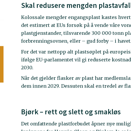
Skal redusere mengden plastavfall
Kolossale mengder engangsplast kastes hvert å
det estimert at EUs forsøk på å vende våre von
plastgjenstander, tilsvarende 300 000 tonn plas
forbrenningsovnen, eller – gud forby – i havet
For det var nettopp alt plastsøplet på europeis
ifølge EU-parlamentet vil gi reduserte kostna
2030.
Når det gjelder flasker av plast har medlemsla
dem innen 2029. Dessuten skal en tredel av fl
Bjørk – rett og slett og smakløs
Det omfattende plastforbudet åpner nye mulig