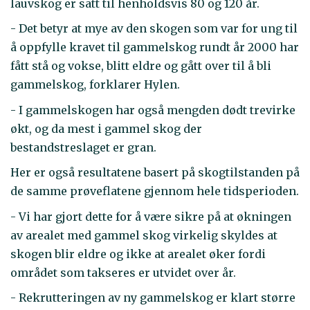
lauvskog er satt til henholdsvis 80 og 120 år.
- Det betyr at mye av den skogen som var for ung til
å oppfylle kravet til gammelskog rundt år 2000 har
fått stå og vokse, blitt eldre og gått over til å bli
gammelskog, forklarer Hylen.
- I gammelskogen har også mengden dødt trevirke
økt, og da mest i gammel skog der
bestandstreslaget er gran.
Her er også resultatene basert på skogtilstanden på
de samme prøveflatene gjennom hele tidsperioden.
- Vi har gjort dette for å være sikre på at økningen
av arealet med gammel skog virkelig skyldes at
skogen blir eldre og ikke at arealet øker fordi
området som takseres er utvidet over år.
- Rekrutteringen av ny gammelskog er klart større