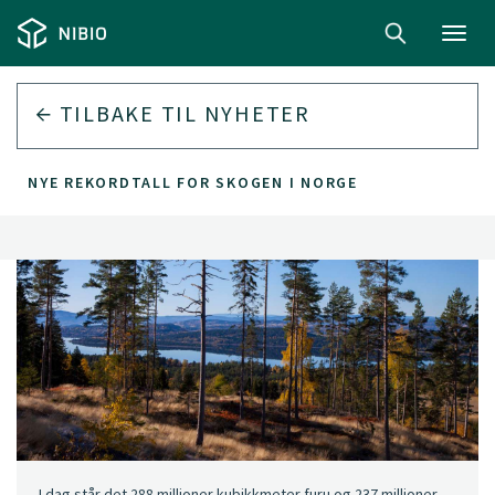
Toggl
navig
TILBAKE TIL
NYHETER
NYE REKORDTALL FOR SKOGEN I NORGE
I dag står det 288 millioner kubikkmeter furu og 237 millioner