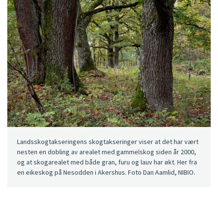
Landsskogtakseringens skogtakseringer viser at det har vært
nesten en dobling av arealet med gammelskog siden år 2000,
og at skogarealet med både gran, furu og lauv har økt. Her fra
en eikeskog på Nesodden i Akershus. Foto Dan Aamlid, NIBIO.