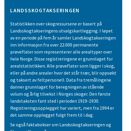
LANDSSKOGTAKSERINGEN
Statistikken over skogressursene er basert på
Landsskogtakseringens utvalgskartlegging. I løpet
av en periode på fem år samler Landskogtakseringen
inn informasjon fra over 22.000 permanente
prøveflater som representerer alle arealtyper over
hele Norge. Disse registreringene er grunnlaget for
arealstatistikken. Alle prøveflater som ligger i skog,
eller på andre arealer hvor det står trær, blir oppsøkt
og taksert av feltpersonell. Data fra tremålingene
danner grunnlaget for beregningen av stående
volum og årlig tilvekst i Norges skoger. Den første
landstaksten fant sted i perioden 1919-1930.
Registreringsopplegget har variert, men fra 1994 er
det samme opplegget fulgt frem til i dag.
Se også faktabokser om Landsskogtakseringen og