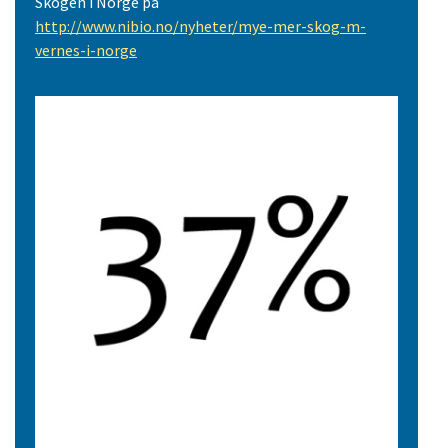
Skogen i Norge på
http://www.nibio.no/nyheter/mye-mer-skog-m-
vernes-i-norge