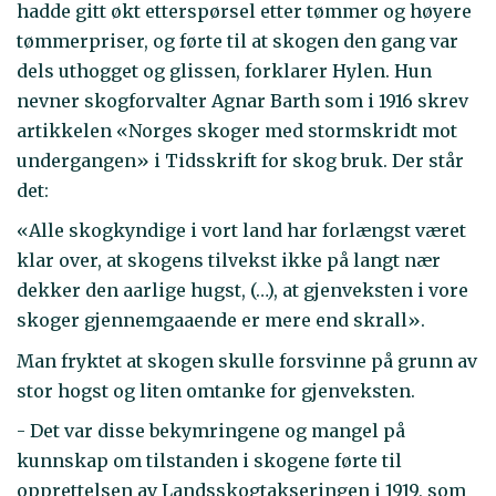
hadde gitt økt etterspørsel etter tømmer og høyere
tømmerpriser, og førte til at skogen den gang var
dels uthogget og glissen, forklarer Hylen. Hun
nevner skogforvalter Agnar Barth som i 1916 skrev
artikkelen «Norges skoger med stormskridt mot
undergangen» i Tidsskrift for skog bruk. Der står
det:
«Alle skogkyndige i vort land har forlængst været
klar over, at skogens tilvekst ikke på langt nær
dekker den aarlige hugst, (…), at gjenveksten i vore
skoger gjennemgaaende er mere end skrall».
Man fryktet at skogen skulle forsvinne på grunn av
stor hogst og liten omtanke for gjenveksten.
- Det var disse bekymringene og mangel på
kunnskap om tilstanden i skogene førte til
opprettelsen av Landsskogtakseringen i 1919, som