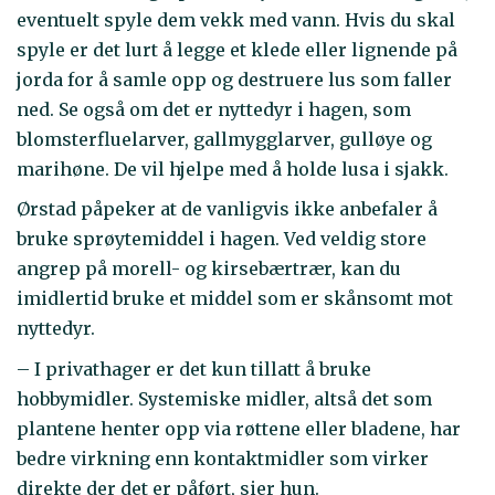
eventuelt spyle dem vekk med vann. Hvis du skal
spyle er det lurt å legge et klede eller lignende på
jorda for å samle opp og destruere lus som faller
ned. Se også om det er nyttedyr i hagen, som
blomsterfluelarver, gallmygglarver, gulløye og
marihøne. De vil hjelpe med å holde lusa i sjakk.
Ørstad påpeker at de vanligvis ikke anbefaler å
bruke sprøytemiddel i hagen. Ved veldig store
angrep på morell- og kirsebærtrær, kan du
imidlertid bruke et middel som er skånsomt mot
nyttedyr.
– I privathager er det kun tillatt å bruke
hobbymidler. Systemiske midler, altså det som
plantene henter opp via røttene eller bladene, har
bedre virkning enn kontaktmidler som virker
direkte der det er påført, sier hun.