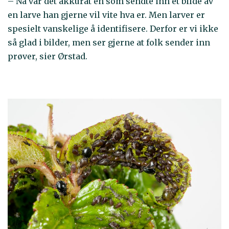
– Nå var det akkurat en som sendte inn et bilde av
en larve han gjerne vil vite hva er. Men larver er
spesielt vanskelige å identifisere. Derfor er vi ikke
så glad i bilder, men ser gjerne at folk sender inn
prøver, sier Ørstad.