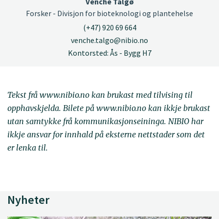
Venche Talgø
Forsker - Divisjon for bioteknologi og plantehelse
(+47) 920 69 664
venche.talgo@nibio.no
Kontorsted: Ås - Bygg H7
Tekst frå www.nibio.no kan brukast med tilvising til
opphavskjelda. Bilete på www.nibio.no kan ikkje brukast
utan samtykke frå kommunikasjonseininga. NIBIO har
ikkje ansvar for innhald på eksterne nettstader som det
er lenka til.
Nyheter