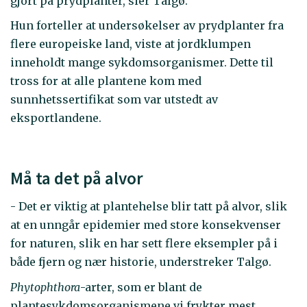
gjort på prydplanter, sier Talgø.
Hun forteller at undersøkelser av prydplanter fra
flere europeiske land, viste at jordklumpen
inneholdt mange sykdomsorganismer. Dette til
tross for at alle plantene kom med
sunnhetssertifikat som var utstedt av
eksportlandene.
Må ta det på alvor
- Det er viktig at plantehelse blir tatt på alvor, slik
at en unngår epidemier med store konsekvenser
for naturen, slik en har sett flere eksempler på i
både fjern og nær historie, understreker Talgø.
Phytophthora
-arter, som er blant de
plantesykdomsorganismene vi frykter mest,