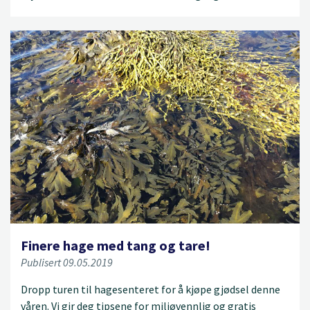
Finere hage med tang og tare!
Publisert 09.05.2019
Dropp turen til hagesenteret for å kjøpe gjødsel denne
våren. Vi gir deg tipsene for miljøvennlig og gratis