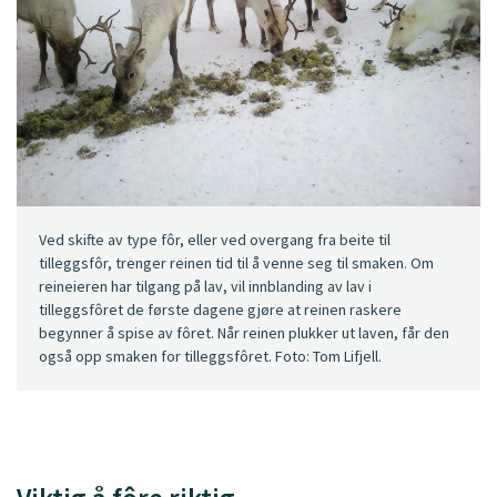
Ved skifte av type fôr, eller ved overgang fra beite til
tilleggsfôr, trenger reinen tid til å venne seg til smaken. Om
reineieren har tilgang på lav, vil innblanding av lav i
tilleggsfôret de første dagene gjøre at reinen raskere
begynner å spise av fôret. Når reinen plukker ut laven, får den
også opp smaken for tilleggsfôret. Foto: Tom Lifjell.