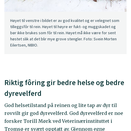
Høyet til venstre i bildet er av god kvalitet og er velegnet som
tilleggsfôr til rein. Høyet til høyre er fukt- og muggskadet og
bør ikke brukes som fôr til rein. Høyet må ikke være for sent
høstet slik at det blir mye grove stengler. Foto: Svein Morten
Eilertsen, NIBIO.
Riktig fôring gir bedre helse og bedre
dyrevelferd
God helsetilstand på reinen og lite tap av dyr til
rovvilt gir god dyrevelferd. God dyrevelferd er noe
forsker Torill Mørk ved Veterinærinstituttet i
Tromsø er svært opptatt av. Gjennom egne