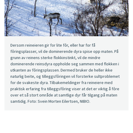
Dersom reineieren gir for lite fôr, eller har for få
fôringsplasser, vil de dominerende dyra spise opp maten. På
grunn av reinens sterke flokkinstinkt, vil de mindre
dominerende reinsdyra oppholde seg sammen med flokken i
utkanten av fôringsplassen. Dermed bruker de heller ikke
naturlig beite, og tilleggsfôringen vil forsterke sultproblemet
for de svakeste dyra. Tilbakemeldinger fra reineiere med
praktisk erfaring fra tilleggsfôring viser at det er viktig å fôre
over et så stort område at samtlige dyr får tilgang på maten
samtidig. Foto: Svein Morten Eilertsen, NIBIO.