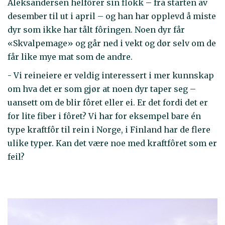
Aleksandersen helfôrer sin flokk – fra starten av
desember til ut i april – og han har opplevd å miste
dyr som ikke har tålt fôringen. Noen dyr får
«Skvalpemage» og går ned i vekt og dør selv om de
får like mye mat som de andre.
- Vi reineiere er veldig interessert i mer kunnskap
om hva det er som gjør at noen dyr taper seg –
uansett om de blir fôret eller ei. Er det fordi det er
for lite fiber i fôret? Vi har for eksempel bare én
type kraftfôr til rein i Norge, i Finland har de flere
ulike typer. Kan det være noe med kraftfôret som er
feil?