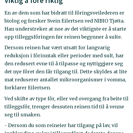
Viktig å fôre riktig
En av dem som har bidratt til fôringsveilederen er
biolog og forsker Svein Eilertsen ved NIBIO Tjøtta.
Han understreker at noe av det viktigste er å starte
opp tilleggsfôringen før reinen begynner å sulte.
Dersom reinen har vært utsatt for langvarig
reduksjon i fôrinntak eller perioder med sult, har
den redusert evne til å tilpasse og nyttiggjøre seg
det nye fôret den får tilgang til. Dette skyldes at lite
mat reduserer antallet mikroorganismer i vomma,
forklarer Eilertsen.
Ved skifte av type fôr, eller ved overgang fra beite til
tilleggsfôr, trenger dessuten reinen tid til å venne
seg til smaken.
- Dersom du som reineier har tilgang på lav, vil