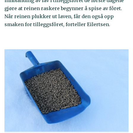
innblanding av lav i tilleggsfôret de første dagene
gjøre at reinen raskere begynner å spise av fôret.
Når reinen plukker ut laven, får den også opp
smaken for tilleggsfôret, forteller Eilertsen.