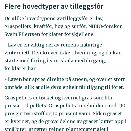
Flere hovedtyper av tilleggsfôr
De ulike hovedtypene av tilleggsfôr er lav,
graspellets, kraftfôr, høy og surfôr. NIBIO-forsker
Svein Eilertsen forklarer forskjellene.
- Lav er en viktig del av reinens naturlige
vinterdiett. Den krever ikke tilvenning, og du kan
starte med fôring i stor skala med én gang,
forklarer han.
- Laven bør spres direkte på snøen, og over et stort
område, slik at alle dyra enkelt får tilgang til fôret.
Graspellets er tørket og kvernet gras som blir
presset til pellets. Graspellets inneholder rundt 90
prosent tørrstoff og 10 prosent vann. Siden graset
er kvernet, og de grove delene av graset kuttet opp i
små biter, utnytter reinen plantematerialet i