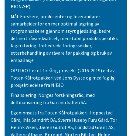
BIONÆR).
Mål: Forskere, produsenter og leverandører
samarbeider for en mer optimal lagring av
rotgrønnsakene gjennom styrt gjødsling, bedre
definert råvarekvalitet, mer stabil produktspesifikk
lagerstyring, forbedrede foringssekker,
etterbehandling av råvare før pakking og bruk av
emballasje.
OPTIROT er et fireårig prosjekt (2016-2019) eid av
Toten Kålrotpakkeri ved Johs Dyste og med faglig
prosjektledelse fra NIBIO.
Finansiering: Norges forskningsråd, med
delfinansiering fra Gartnerhallen SA.
Egeninnsats fra Toten Kålrotpakkeri, Hoppestad
Gård, Ihla Samdrift DA, Sverre Huseby Furu Gård, Tor
Henrik Viken, Jæren Gulrot AS, Lundstad Grønt AS,
Valborg Alhaug, Bru gard, Morten Bilstad, Helge