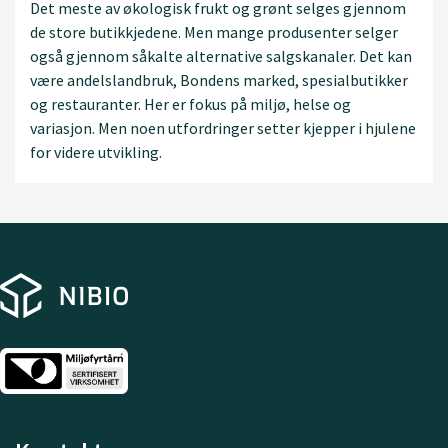
Det meste av økologisk frukt og grønt selges gjennom
de store butikkjedene. Men mange produsenter selger
også gjennom såkalte alternative salgskanaler. Det kan
være andelslandbruk, Bondens marked, spesialbutikker
og restauranter. Her er fokus på miljø, helse og
variasjon. Men noen utfordringer setter kjepper i hjulene
for videre utvikling.