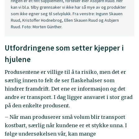
ringen er et fint supplement, forteller eier Asbjørn Ruud. Her
kan vi bl.a. tilby grønnsaker vi ikke har så mye av og produkter
som ikke egner seg til selvplukk. Fra venstre: Ingunn Skauen
Ruud, Kristoffer Hodnebrog, Ellen Skauen Ruud og Asbjørn
Ruud. Foto: Morten Günther.
Utfordringene som setter kjepper i
hjulene
Produsentene er villige til å ta risiko, men det er
særlig innen to felt de ser flaskehalser som
hindrer framdrift. Det ene er informasjon og det
andre er transport. I dag ligger ansvaret i stor grad
på den enkelte produsent.
– Når man produserer små volum blir transport
kostbart, særlig når kundene er et stykke unna. I
følge undersøkelsen vår, kan mange