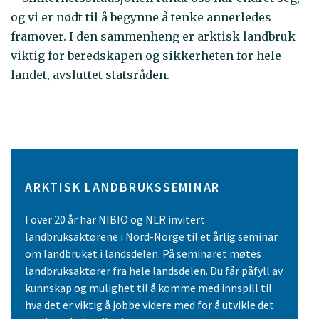
og vi er nødt til å begynne å tenke annerledes
framover. I den sammenheng er arktisk landbruk
viktig for beredskapen og sikkerheten for hele
landet, avsluttet statsråden.
ARKTISK LANDBRUKSSEMINAR
I over 20 år har NIBIO og NLR invitert
landbruksaktørene i Nord-Norge til et årlig seminar
om landbruket i landsdelen. På seminaret møtes
landbruksaktører fra hele landsdelen. Du får påfyll av
kunnskap og mulighet til å komme med innspill til
hva det er viktig å jobbe videre med for å utvikle det