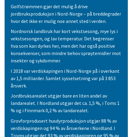
Golfstrømmen gjør det mulig å drive
jordbruksproduksjon i Nord-Norge – på breddegrader
hvor det ikke er mulig noe annet sted i verden.
Nordnorsk landbruk har kort vekstsesong, mye lys i
vekstsesongen, og lav temperatur. Det begrenser
hva som kan dyrkes her, men det har også positive
konsekvenser, som mindre behov sprøytemidler mot
insekter og sykdommer.
I 2018 var verdiskapingen i Nord-Norge på i overkant
av 1,5 milliarder. Samlet sysselsetning var på 3 853
årsverk.
Jordbruksarealet utgjør bare en liten andel av
landarealet. I Nordland utgjør det ca. 1,5 %, i Toms 1
% og i Finnmark 0,2 % av landarealet.
Grovforprodusert husdyrproduksjon utgjør 88 % av
verdiskapingen og 94 % av årsverkene i Nordland. I
Troms utgjør det 93 % av verdiskapingen og 95 % av