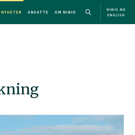
NIBIO.NO
NYHETER
ANSATTE
OM NIBIO
ENGLISH
skning