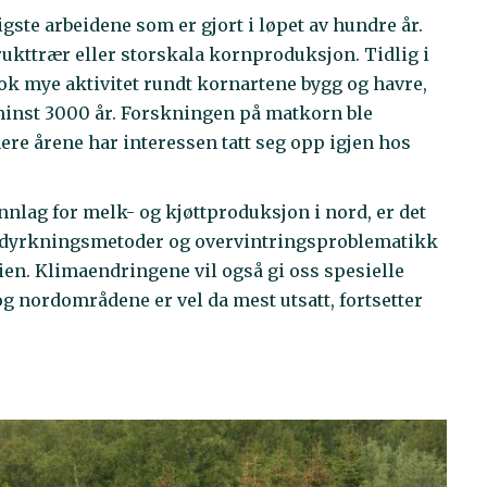
igste arbeidene som er gjort i løpet av hundre år.
rukttrær eller storskala kornproduksjon. Tidlig i
nok mye aktivitet rundt kornartene bygg og havre,
 minst 3000 år. Forskningen på matkorn ble
nere årene har interessen tatt seg opp igjen hos
nlag for melk- og kjøttproduksjon i nord, er det
mt dyrkningsmetoder og overvintringsproblematikk
ien. Klimaendringene vil også gi oss spesielle
g nordområdene er vel da mest utsatt, fortsetter