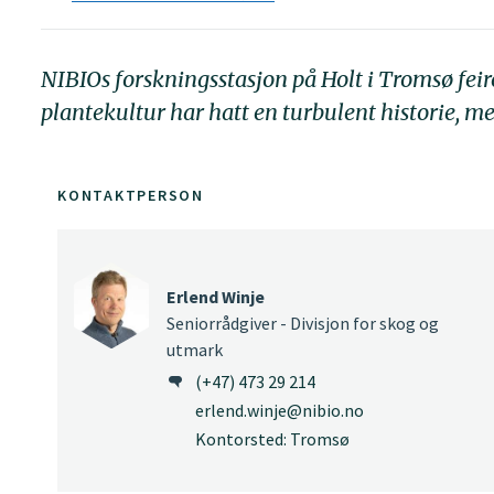
NIBIOs forskningsstasjon på Holt i Tromsø feir
plantekultur har hatt en turbulent historie, m
KONTAKTPERSON
Erlend Winje
Seniorrådgiver - Divisjon for skog og
utmark
(+47) 473 29 214
erlend.winje@nibio.no
Kontorsted: Tromsø