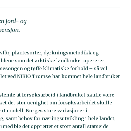
en jord- og
pensjon.
vfôr, plantesorter, dyrkningsmetodikk og
oldene som det arktiske landbruket opererer
tsesongen og tøffe klimatiske forhold – så vel
let ved NIBIO Tromsø har kommet hele landbruket
stemte at forsøksarbeid i landbruket skulle være
ket det stor uenighet om forsøksarbeidet skulle
ert modell. Norges store variasjoner i
g, samt behov for næringsutvikling i hele landet,
rmed ble det opprettet et stort antall statseide