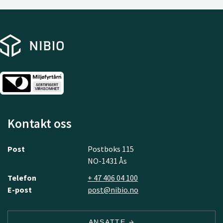
Kontakt oss
Post
Postboks 115
NO-1431 Ås
Telefon
+ 47 406 04 100
E-post
post@nibio.no
ANSATTE