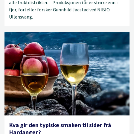
alle fruktdistrikter. – Produksjonen i år er større enn i
fjor, forteller forsker Gunnhild Jaastad ved NIBIO
Ullensvang.
Kva gir den typiske smaken til sider frå
Hardanger?