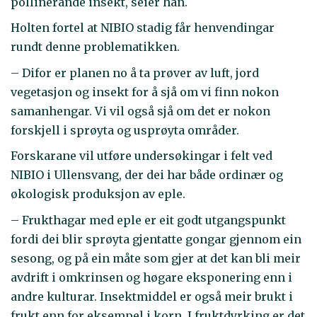
pollinerande insekt, seier han.
Holten fortel at NIBIO stadig får henvendingar
rundt denne problematikken.
– Difor er planen no å ta prøver av luft, jord
vegetasjon og insekt for å sjå om vi finn nokon
samanhengar. Vi vil også sjå om det er nokon
forskjell i sprøyta og usprøyta områder.
Forskarane vil utføre undersøkingar i felt ved
NIBIO i Ullensvang, der dei har både ordinær og
økologisk produksjon av eple.
– Frukthagar med eple er eit godt utgangspunkt
fordi dei blir sprøyta gjentatte gongar gjennom ein
sesong, og på ein måte som gjer at det kan bli meir
avdrift i omkrinsen og høgare eksponering enn i
andre kulturar. Insektmiddel er også meir brukt i
frukt enn for eksempel i korn. I fruktdyrking er det