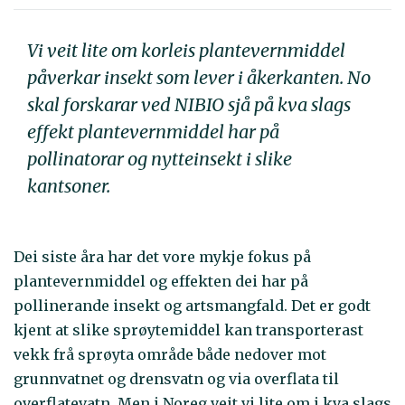
Vi veit lite om korleis plantevernmiddel
påverkar insekt som lever i åkerkanten. No
skal forskarar ved NIBIO sjå på kva slags
effekt plantevernmiddel har på
pollinatorar og nytteinsekt i slike
kantsoner.
Dei siste åra har det vore mykje fokus på
plantevernmiddel og effekten dei har på
pollinerande insekt og artsmangfald. Det er godt
kjent at slike sprøytemiddel kan transporterast
vekk frå sprøyta område både nedover mot
grunnvatnet og drensvatn og via overflata til
overflatevatn. Men i Noreg veit vi lite om i kva slags