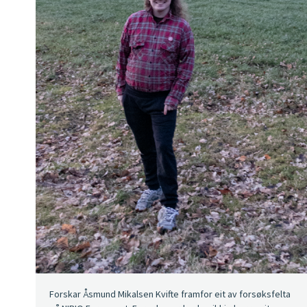
Forskar Åsmund Mikalsen Kvifte framfor eit av forsøksfelta