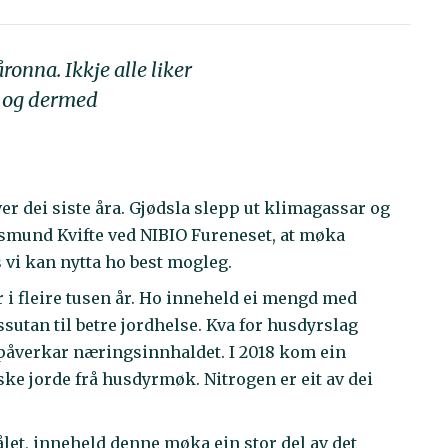
onna. Ikkje alle liker
t og dermed
er dei siste åra. Gjødsla slepp ut klimagassar og
Åsmund Kvifte ved NIBIO Fureneset, at møka
s vi kan nytta ho best mogleg.
 i fleire tusen år. Ho inneheld ei mengd med
utan til betre jordhelse. Kva for husdyrslag
 påverkar næringsinnhaldet. I 2018 kom ein
ske jorde frå husdyrmøk. Nitrogen er eit av dei
ålet, inneheld denne møka ein stor del av det