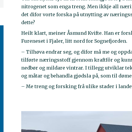
nitrogenet som enga treng. Men ikkje all nærin
det difor vorte forska på utnytting av nærin
dette?
Heilt klart, meiner Åsmund Kvifte. Han er fors
Fureneset i Fjaler, litt nord for Sognefjorden.
– Tilhøva endrar seg, og difor må me og oppd
tilførte næringsstoff gjennom kraftfôr og kun
nedbør og mildare vintrar. I tillegg utviklar 
og måtar og behandla gjødsla på, som til dømes
– Me treng og forsking frå ulike stader i landet