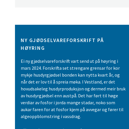
NY GJØDSELVAREFORSKRIFT PÅ
HØYRING
Ei ny gjødselvareforskrift vart send ut på høyring i
mars 2024. Forskrifta set strengare grensar for kor
mykje husdyrgjødsel bonden kan nytta kvart år, og
når det er lov til å spreia møka. I Vestland, er det
hovudsakeleg husdyrproduksjon og dermed meir bruk
av husdyrgjødsel enn austpå. Det har ført til høge
verdiar av fosfor i jorda mange stadar, noko som
aukar faren for at fosfor kjem på avvegar og fører til
algeoppblomstring i vassdrag.