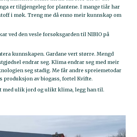
ga er tilgjengeleg for plantene. I mange tiår har
gsstoff i møk. Treng me då enno meir kunnskap om
kar ved den vesle forsøksgarden til NIBIO på
atera kunnskapen. Gardane vert større. Mengd
stgjødsel endrar seg. Klima endrar seg med meir
teknologien seg stadig. Me får andre spreiemetodar
 produksjon av biogass, fortel Kvifte.
 med ulik jord og ulikt klima, legg han til.