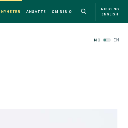
NIBIO.NO
NYHETER
ANSATTE
OM NIBIO
ENGLISH
NO
EN