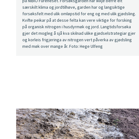
på NIBIO Fureneset. Forsøksgarden har ikkje berre eit
særskilt klima og jordtilhøve, garden har og langsiktige
forsøksfelt med ulik omløpstid for eng og med ulik gjødsling.
Kvifte peikar på at desse felta kan vere viktige for forsking
på organisk nitrogen i husdyrmøk og jord. Langtidsforsøka
gjer det mogleg å sjå kva skilnad ulike gjødselstrategiar gjer
og korleis frigjeringa av nitrogen vert påverka av gjødsling
med møk over mange år. Foto: Hege Ulfeng