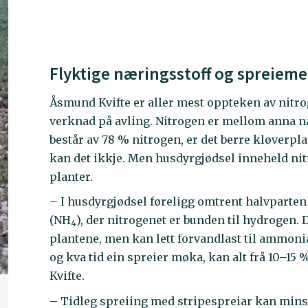
Flyktige næringsstoff og spreiem
Åsmund Kvifte er aller mest oppteken av nitro
verknad på avling. Nitrogen er mellom anna na
består av 78 % nitrogen, er det berre kløverpl
kan det ikkje. Men husdyrgjødsel inneheld nit
planter.
– I husdyrgjødsel føreligg omtrent halvpart
(NH
), der nitrogenet er bunden til hydrogen. D
4
plantene, men kan lett forvandlast til ammonia
og kva tid ein spreier møka, kan alt frå 10–15
Kvifte.
– Tidleg spreiing med stripespreiar kan minsk