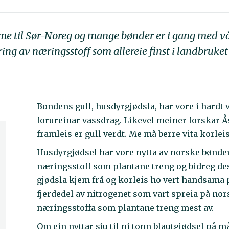
e til Sør-Noreg og mange bønder er i gang med vår
ring av næringsstoff som allereie finst i landbruke
Bondens gull, husdyrgjødsla, har vore i hardt v
forureinar vassdrag. Likevel meiner forskar 
framleis er gull verdt. Me må berre vita korlei
Husdyrgjødsel har vore nytta av norske bønder
næringsstoff som plantane treng og bidreg dess
gjødsla kjem frå og korleis ho vert handsama
fjerdedel av nitrogenet som vart spreia på nor
næringsstoffa som plantane treng mest av.
Om ein nyttar sju til ni tonn blautgjødsel på m