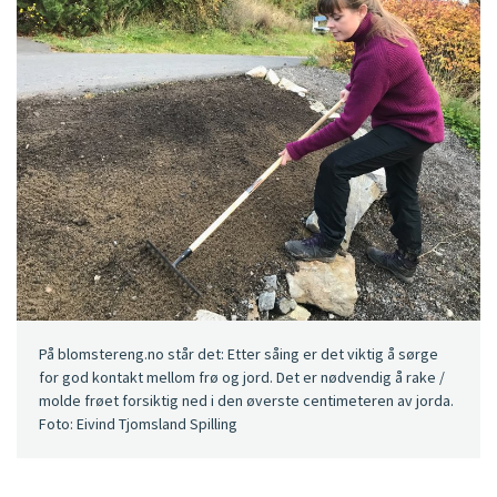
På blomstereng.no står det: Etter såing er det viktig å sørge
for god kontakt mellom frø og jord. Det er nødvendig å rake /
molde frøet forsiktig ned i den øverste centimeteren av jorda.
Foto: Eivind Tjomsland Spilling