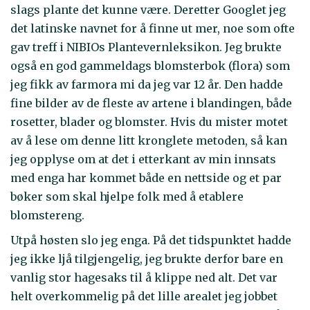
slags plante det kunne være. Deretter Googlet jeg
det latinske navnet for å finne ut mer, noe som ofte
gav treff i NIBIOs Plantevernleksikon. Jeg brukte
også en god gammeldags blomsterbok (flora) som
jeg fikk av farmora mi da jeg var 12 år. Den hadde
fine bilder av de fleste av artene i blandingen, både
rosetter, blader og blomster. Hvis du mister motet
av å lese om denne litt kronglete metoden, så kan
jeg opplyse om at det i etterkant av min innsats
med enga har kommet både en nettside og et par
bøker som skal hjelpe folk med å etablere
blomstereng.
Utpå høsten slo jeg enga. På det tidspunktet hadde
jeg ikke ljå tilgjengelig, jeg brukte derfor bare en
vanlig stor hagesaks til å klippe ned alt. Det var
helt overkommelig på det lille arealet jeg jobbet