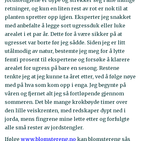
Jordstenglene er dype og strekker seg i alle mulige
retninger, og kun en liten rest av rot er nok til at
planten spretter opp igjen. Eksperter jeg snakket
med anbefalte å legge sort ugressduk eller luke
arealet i et par år. Dette for å være sikker på at
ugresset var borte før jeg sådde. Siden jeg er litt
utålmodig av natur, bestemte jeg meg for å lytte
femti prosent til ekspertene og forsøke å klarere
arealet for ugress på bare en sesong. Restene
tenkte jeg at jeg kunne ta året etter, ved å følge nøye
med på hva som kom opp i enga. Jeg begynte på
våren og fjernet alt jeg så fortløpende gjennom
sommeren. Det ble mange krokbøyde timer over
den lille veiskrenten, med redskaper dypt ned i
jorda, mens fingrene mine lette etter og forfulgte
alle små rester av jordstengler.
Ifølge
www.blomstereng.no
kan blomstereng sås