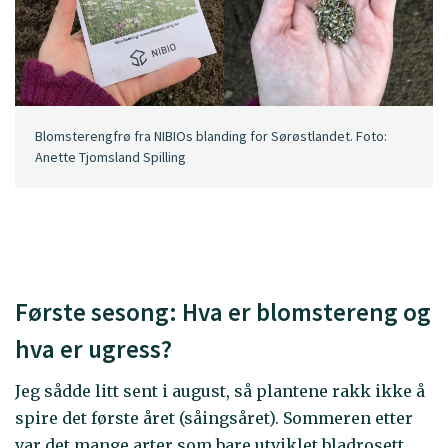
Blomsterengfrø fra NIBIOs blanding for Sørøstlandet. Foto:
Anette Tjomsland Spilling
Første sesong: Hva er blomstereng og
hva er ugress?
Jeg sådde litt sent i august, så plantene rakk ikke å
spire det første året (såingsåret). Sommeren etter
var det mange arter som bare utviklet bladrosett,