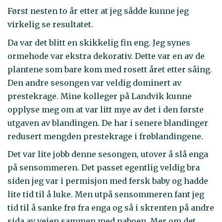
Først nesten to år etter at jeg sådde kunne jeg
virkelig se resultatet.
Da var det blitt en skikkelig fin eng. Jeg synes
ormehode var ekstra dekorativ. Dette var en av de
plantene som bare kom med rosett året etter såing.
Den andre sesongen var veldig dominert av
prestekrage. Mine kolleger på Landvik kunne
opplyse meg om at var litt mye av det i den første
utgaven av blandingen. De har i senere blandinger
redusert mengden prestekrage i frøblandingene.
Det var lite jobb denne sesongen, utover å slå enga
på sensommeren. Det passet egentlig veldig bra
siden jeg var i permisjon med fersk baby og hadde
lite tid til å luke. Men utpå sensommeren fant jeg
tid til å sanke frø fra enga og så i skrenten på andre
sida av veien sammen med naboen. Mer om det