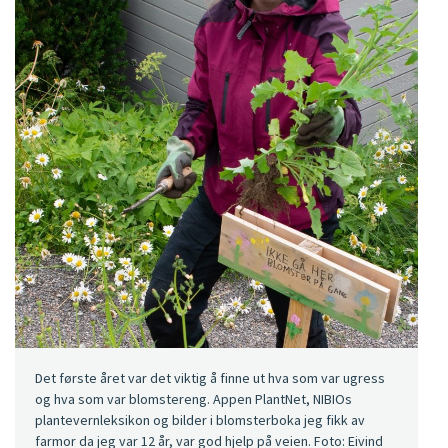
Det første året var det viktig å finne ut hva som var ugress
og hva som var blomstereng. Appen PlantNet, NIBIOs
plantevernleksikon og bilder i blomsterboka jeg fikk av
farmor da jeg var 12 år, var god hjelp på veien. Foto: Eivind