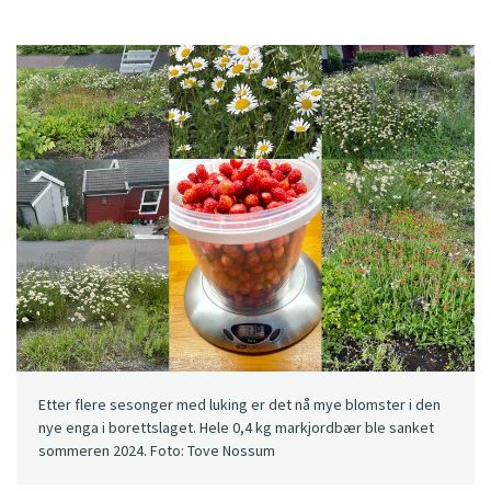
Etter flere sesonger med luking er det nå mye blomster i den
nye enga i borettslaget. Hele 0,4 kg markjordbær ble sanket
sommeren 2024. Foto: Tove Nossum