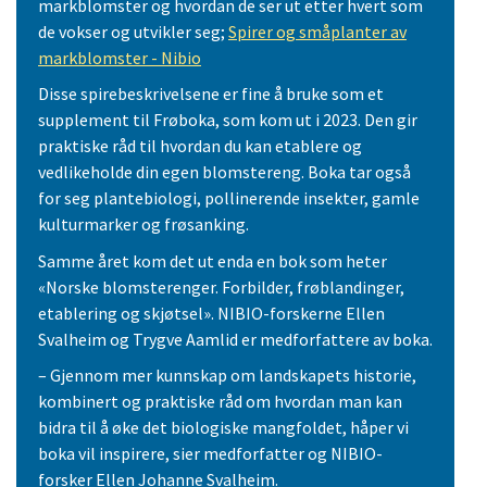
markblomster og hvordan de ser ut etter hvert som
de vokser og utvikler seg;
Spirer og småplanter av
markblomster - Nibio
Disse spirebeskrivelsene er fine å bruke som et
supplement til Frøboka, som kom ut i 2023. Den gir
praktiske råd til hvordan du kan etablere og
vedlikeholde din egen blomstereng. Boka tar også
for seg plantebiologi, pollinerende insekter, gamle
kulturmarker og frøsanking.
Samme året kom det ut enda en bok som heter
«Norske blomsterenger. Forbilder, frøblandinger,
etablering og skjøtsel». NIBIO-forskerne Ellen
Svalheim og Trygve Aamlid er medforfattere av boka.
– Gjennom mer kunnskap om landskapets historie,
kombinert og praktiske råd om hvordan man kan
bidra til å øke det biologiske mangfoldet, håper vi
boka vil inspirere, sier medforfatter og NIBIO-
forsker Ellen Johanne Svalheim.