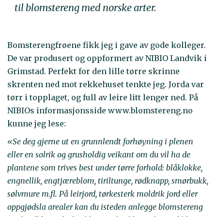
til blomstereng med norske arter.
Bomsterengfrøene fikk jeg i gave av gode kolleger.
De var produsert og oppformert av NIBIO Landvik i
Grimstad. Perfekt for den lille tørre skrinne
skrenten ned mot rekkehuset tenkte jeg. Jorda var
tørr i topplaget, og full av leire litt lenger ned. På
NIBIOs informasjonsside www.blomstereng.no
kunne jeg lese:
«Se deg gjerne ut en grunnlendt forhøyning i plenen
eller en solrik og grusholdig veikant om du vil ha de
plantene som trives best under tørre forhold: blåklokke,
engnellik, engtjæreblom, tiriltunge, rødknapp, smørbukk,
sølvmure m.fl. På leirjord, tørkesterk moldrik jord eller
oppgjødsla arealer kan du isteden anlegge blomstereng