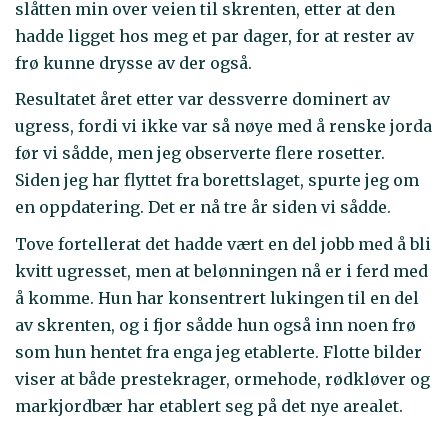
slåtten min over veien til skrenten, etter at den
hadde ligget hos meg et par dager, for at rester av
frø kunne drysse av der også.
Resultatet året etter var dessverre dominert av
ugress, fordi vi ikke var så nøye med å renske jorda
før vi sådde, men jeg observerte flere rosetter.
Siden jeg har flyttet fra borettslaget, spurte jeg om
en oppdatering. Det er nå tre år siden vi sådde.
Tove fortellerat det hadde vært en del jobb med å bli
kvitt ugresset, men at belønningen nå er i ferd med
å komme. Hun har konsentrert lukingen til en del
av skrenten, og i fjor sådde hun også inn noen frø
som hun hentet fra enga jeg etablerte. Flotte bilder
viser at både prestekrager, ormehode, rødkløver og
markjordbær har etablert seg på det nye arealet.