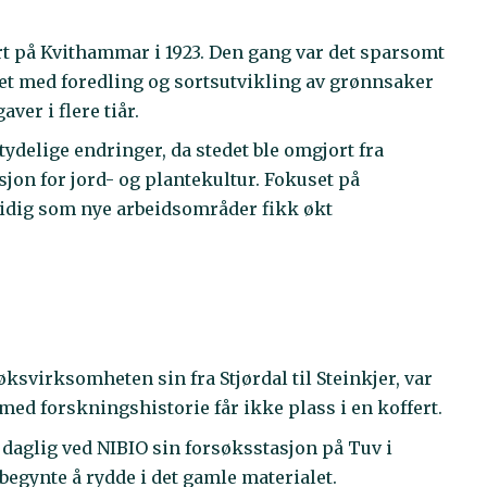
rt på Kvithammar i 1923. Den gang var det sparsomt
det med foredling og sortsutvikling av grønnsaker
ver i flere tiår.
ydelige endringer, da stedet ble omgjort fra
jon for jord- og plantekultur. Fokuset på
idig som nye arbeidsområder fikk økt
øksvirksomheten sin fra Stjørdal til Steinkjer, var
med forskningshistorie får ikke plass i en koffert.
 daglig ved NIBIO sin forsøksstasjon på Tuv i
begynte å rydde i det gamle materialet.