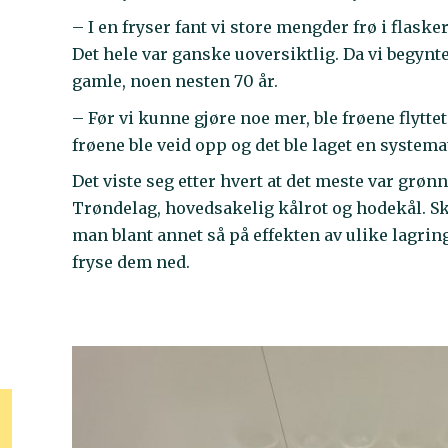
– I en fryser fant vi store mengder frø i flask
Det hele var ganske uoversiktlig. Da vi begynt
gamle, noen nesten 70 år.
– Før vi kunne gjøre noe mer, ble frøene flytte
frøene ble veid opp og det ble laget en systema
Det viste seg etter hvert at det meste var grøn
Trøndelag, hovedsakelig kålrot og hodekål. Sk
man blant annet så på effekten av ulike lagrin
fryse dem ned.