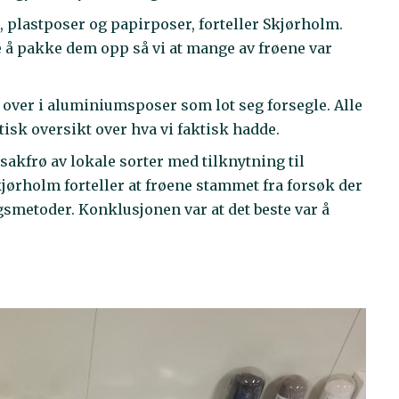
er, plastposer og papirposer, forteller Skjørholm.
e å pakke dem opp så vi at mange av frøene var
t over i aluminiumsposer som lot seg forsegle. Alle
tisk oversikt over hva vi faktisk hadde.
nsakfrø av lokale sorter med tilknytning til
jørholm forteller at frøene stammet fra forsøk der
gsmetoder. Konklusjonen var at det beste var å