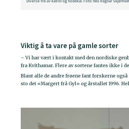
Diverse frø av kålrot og hodekål. Foto: Nils Ragnar Skjørhol
Viktig å ta vare på gamle sorter
– Vi har vært i kontakt med den nordiske gen
fra Kvithamar. Flere av sortene fantes ikke i d
Blant alle de andre frøene fant forskerne også 
sto det «Margert frå Gyl» og årstallet 1996. He