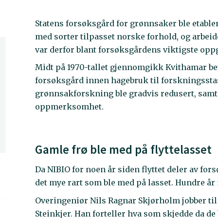
Statens forsøksgård for grønnsaker ble etable
med sorter tilpasset norske forhold, og arbei
var derfor blant forsøksgårdens viktigste oppga
Midt på 1970-tallet gjennomgikk Kvithamar bet
forsøksgård innen hagebruk til forskningsstas
grønnsakforskning ble gradvis redusert, samt
oppmerksomhet.
Gamle frø ble med på flyttelasset
Da NIBIO for noen år siden flyttet deler av fors
det mye rart som ble med på lasset. Hundre år 
Overingeniør Nils Ragnar Skjørholm jobber til
Steinkjer. Han forteller hva som skjedde da de 