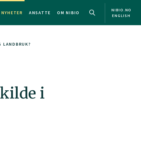
NIBIO.NO
NYHETER
ANSATTE
OM NIBIO
ENGLISH
NS LANDBRUK?
kilde i