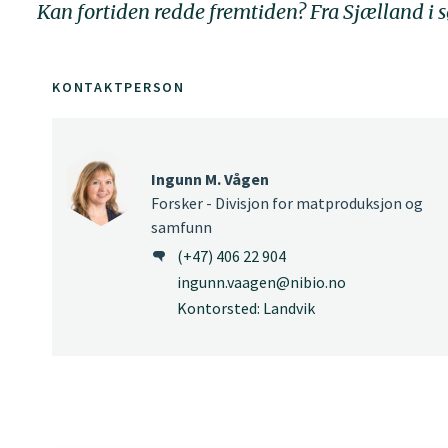
Kan fortiden redde fremtiden? Fra Sjælland i sø
KONTAKTPERSON
Ingunn M. Vågen
Forsker - Divisjon for matproduksjon og
samfunn
(+47) 406 22 904
ingunn.vaagen@nibio.no
Kontorsted: Landvik