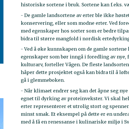
historiske sortene i bruk. Sortene kan f.eks. 
- De gamle landsortene av erter ble ikke høste
konservering, eller som modne erter. Ved for
med egenskaper hos sorter som er bedre tilp
bidra til større mangfold i nordisk ertedyrkin
- Ved å øke kunnskapen om de gamle sortene k
egenskaper som bør inngå i foredling av nye, fr
kulturarv, forteller Vågen. De fleste landsorte
håper dette prosjektet også kan bidra til å løf
gå i glemmeboken.
- Når klimaet endrer seg kan det åpne seg nye
egnet til dyrking av proteinvekster. Vi skal h
erter representerer et utrolig stort og spenne
minst smak. Et eksempel på dette er en underar
med å få en renessanse i kulinariske miljø i 