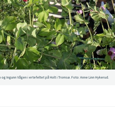
og Ingunn Vågen i ertefeltet på Holt i Tromsø. Foto: Anne Linn Hykerud.