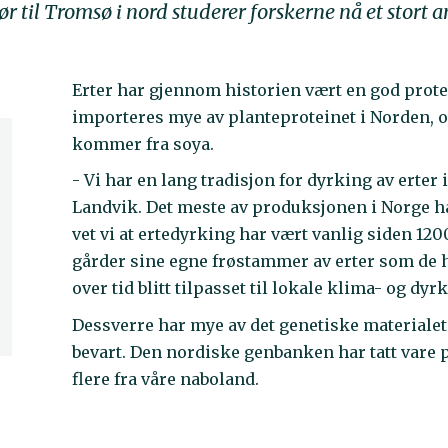
r til Tromsø i nord studerer forskerne nå et stort a
Erter har gjennom historien vært en god prote
importeres mye av planteproteinet i Norden, og
kommer fra soya.
- Vi har en lang tradisjon for dyrking av erter
Landvik. Det meste av produksjonen i Norge har
vet vi at ertedyrking har vært vanlig siden 12
gårder sine egne frøstammer av erter som de h
over tid blitt tilpasset til lokale klima- og dy
Dessverre har mye av det genetiske materialet 
bevart. Den nordiske genbanken har tatt vare p
flere fra våre naboland.