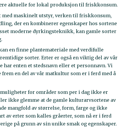
være aktuelle for lokal produksjon til friskkonsum.
t med maskinelt utstyr, verken til friskkonsum,
edling, der en kombinerer egenskaper hos sortene
asset moderne dyrkingsteknikk, kan gamle sorter
g.
an en finne plantemateriale med verdifulle
emtidige sorter. Erter er også en viktig del av vår
ne har enten et stedsnavn eller et personnavn. Vi
te frem en del av vår matkultur som er i ferd med å
 muligheter for områder som per i dag ikke er
eller ikke glemme at de gamle kulturarvsortene av
nde mangfold av størrelse, form, farge og ikke
t av erter som kalles gråerter, som nå er i ferd
Sverige på grunn av sin unike smak og egenskaper.