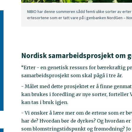
NIBIO har denne sommeren sådd femti ulike sorter av erter i 
ertesortene som er tatt vare på i genbanken NordGen – Nor
Nordisk samarbeidsprosjekt om g
“Erter - en genetisk ressurs for bærekraftig p
samarbeidsprosjekt som skal pågå i tre år.
- Målet med dette prosjektet er å finne genma
kan brukes i foredling av nye sorter, fortelle
kan tas i bruk igjen.
- Vi ønsker å lære mer om de ertene som er b
har de? Hvordan bør de dyrkes? Og hvordan e
som blomstringstidspunkt og frømodning? Jo me