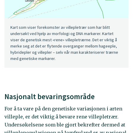
Kart som viser forekomster av villepletrær som har blitt
undersøkt ved hjelp av morfologi og DNA markører. Kartet
viser de genetisk mest «rene» villepletrærne. Det er viktig å
merke seg at det er flytende overganger mellom hageeple,
hybridepler og villepler – selv når man karakteriserer trærne
med genetiske markører.
Nasjonalt bevaringsområde
For å ta vare på den genetiske variasjonen i arten
villeple, er det viktig å bevare rene villepletrær.
Undersøkelsene som ble gjort bekrefter dermed at
villeplepopulasjonen på Jomfruland er av nasjonal