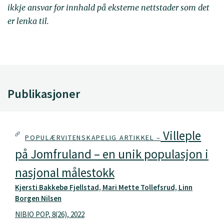
ikkje ansvar for innhald på eksterne nettstader som det
er lenka til.
Publikasjoner
Villeple
POPULÆRVITENSKAPELIG ARTIKKEL –
på Jomfruland – en unik populasjon i
nasjonal målestokk
Kjersti Bakkebø Fjellstad, Mari Mette Tollefsrud, Linn
Borgen Nilsen
NIBIO POP, 8(26), 2022