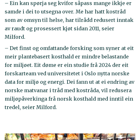
– Ein kan spørja seg kvifor såpass mange ikkje er
samde i dei to utsegna over. Me har hatt kostråd
som av omsyn til helse, har tilrådd redusert inntak
av raudt og prosessert kjøt sidan 2011, seier
Milford.
– Det finst og omfattande forsking som syner at eit
meir plantebasert kosthald er mindre belastande
for miljøet. Eit døme er ein studie frå 2024 der eit
forskarteam ved universitetet i Oslo nytta norske
data for miljø og energi. Dei fann ut at ei endring av
norske matvanar i tråd med kostråda, vil redusera
miljøpåverkinga frå norsk kosthald med inntil ein
tredel, seier Milford.