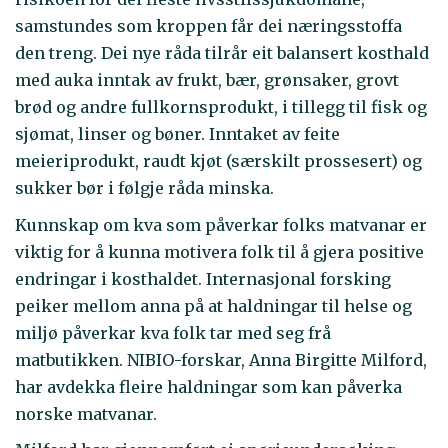
samstundes som kroppen får dei næringsstoffa
den treng. Dei nye råda tilrår eit balansert kosthald
med auka inntak av frukt, bær, grønsaker, grovt
brød og andre fullkornsprodukt, i tillegg til fisk og
sjømat, linser og bøner. Inntaket av feite
meieriprodukt, raudt kjøt (særskilt prossesert) og
sukker bør i følgje råda minska.
Kunnskap om kva som påverkar folks matvanar er
viktig for å kunna motivera folk til å gjera positive
endringar i kosthaldet. Internasjonal forsking
peiker mellom anna på at haldningar til helse og
miljø påverkar kva folk tar med seg frå
matbutikken. NIBIO-forskar, Anna Birgitte Milford,
har avdekka fleire haldningar som kan påverka
norske matvanar.