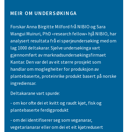
MEIR OM UNDERSØKINGA
Forskar Anna Birgitte Milford frå NIBIO og Sara
Wangui Muiruri, PhD «research fellow» hjå NIBIO, har
analysert resultata frå ei spørjeundersøking med om
lag 1000 deltakarar. Sjølve undersøkinga vart
gjennomført av marknadsundersøkingsfirmaet
Kantar. Den var del av eit større prosjekt som
handlar om moglegheiter for produksjon av
plantebaserte, proteinrike produkt basert på norske
ingrediensar.
Deltakarane vart spurde:
- om kor ofte dei et kvitt og raudt kjøt, fisk og
plantebaserte ferdigprodukt
- om dei identifiserer seg som veganarar,
vegetarianarar eller om dei et eit kjøtredusert