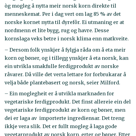
òg mogleg å nytta meir norsk korn direkte til
menneskemat. Per i dag vert om lag 85 % av det
norske kornet nytta til dyrefôr. Ei utmaning er at
nordmenn et lite bygg, rug og havre. Desse
kornslaga veks betre i norsk klima enn matkveite.
– Dersom folk ynskjer å fylgja råda om å eta meir
korn og bøner, og i tillegg ynskjer å eta norsk, kan
ein utvikla smakfulle ferdigprodukt av norske
råvarer. Då ville det verta lettare for forbrukarar å
velja både plantebasert og norsk, seier Milford.
– Ein moglegheit er å utvikla marknaden for
vegetariske ferdigprodukt. Det finst allereie ein del
vegetariske ferdigprodukt av korn og bøner, men
dei er laga av importerte ingrediensar. Det treng
ikkje vera slik. Det er fullt mogleg å laga gode
vegetarprodukt av norsk korn, erter og bøner. Etter