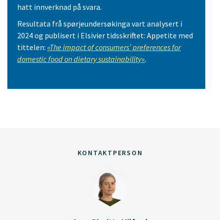
hatt innverknad på svara.
Resultata frå spørjeundersøkinga vart analysert i
2024 og publisert i Elsivier tidsskriftet: Appetite med
tittelen:
«The impact of consumers’ preferences for
domestic food on dietary sustainability»
.
KONTAKTPERSON