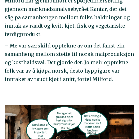
Milford har gjennomført ei spørjeundersøking
gjennom marknadsanalysebyrået Kantar, der dei
såg på samanhengen mellom folks haldningar og
inntak av raudt og kvitt kjøt, fisk og vegetariske
ferdigprodukt.
– Me var særskild opptekne av om det fanst ein
samanheng mellom støtte til norsk matproduksjon
og kosthaldsval. Det gjorde det. Jo meir opptekne
folk var av å kjøpa norsk, desto hyppigare var
inntaket av raudt kjøt i snitt, fortel Milford.