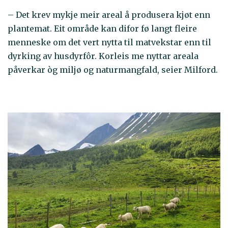
– Det krev mykje meir areal å produsera kjøt enn
plantemat. Eit område kan difor fø langt fleire
menneske om det vert nytta til matvekstar enn til
dyrking av husdyrfôr. Korleis me nyttar areala
påverkar òg miljø og naturmangfald, seier Milford.