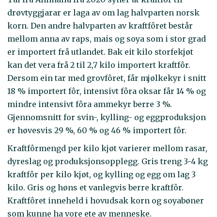
drøvtyggjarar er laga av om lag halvparten norsk
korn. Den andre halvparten av kraftfôret består
mellom anna av raps, mais og soya som i stor grad
er importert frå utlandet. Bak eit kilo storfekjøt
kan det vera frå 2 til 2,7 kilo importert kraftfôr.
Dersom ein tar med grovfôret, får mjølkekyr i snitt
18 % importert fôr, intensivt fôra oksar får 14 % og
mindre intensivt fôra ammekyr berre 3 %.
Gjennomsnitt for svin-, kylling- og eggproduksjon
er høvesvis 29 %, 60 % og 46 % importert fôr.
Kraftfôrmengd per kilo kjøt varierer mellom rasar,
dyreslag og produksjonsopplegg. Gris treng 3-4 kg
kraftfôr per kilo kjøt, og kylling og egg om lag 3
kilo. Gris og høns et vanlegvis berre kraftfôr.
Kraftfôret inneheld i hovudsak korn og soyabøner
som kunne ha vore ete av menneske.