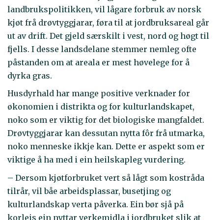
landbrukspolitikken, vil lågare forbruk av norsk
kjøt frå drøvtyggjarar, føra til at jordbruksareal går
ut av drift. Det gjeld særskilt i vest, nord og høgt til
fjells. I desse landsdelane stemmer nemleg ofte
påstanden om at areala er mest høvelege for å
dyrka gras.
Husdyrhald har mange positive verknader for
økonomien i distrikta og for kulturlandskapet,
noko som er viktig for det biologiske mangfaldet.
Drøvtyggjarar kan dessutan nytta fôr frå utmarka,
noko menneske ikkje kan. Dette er aspekt som er
viktige å ha med i ein heilskapleg vurdering.
– Dersom kjøtforbruket vert så lågt som kostråda
tilrår, vil båe arbeidsplassar, busetjing og
kulturlandskap verta påverka. Ein bør sjå på
korleis ein nyttar verkemidla i jordbruket slik at