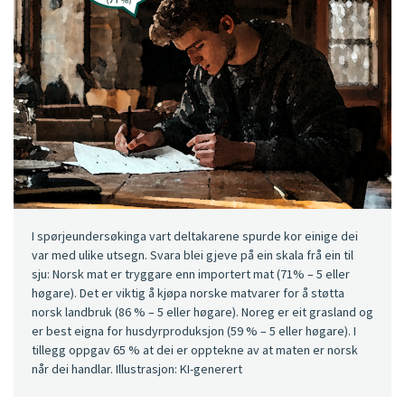
I spørjeundersøkinga vart deltakarene spurde kor einige dei
var med ulike utsegn. Svara blei gjeve på ein skala frå ein til
sju: Norsk mat er tryggare enn importert mat (71% – 5 eller
høgare). Det er viktig å kjøpa norske matvarer for å støtta
norsk landbruk (86 % – 5 eller høgare). Noreg er eit grasland og
er best eigna for husdyrproduksjon (59 % – 5 eller høgare). I
tillegg oppgav 65 % at dei er opptekne av at maten er norsk
når dei handlar. Illustrasjon: KI-generert