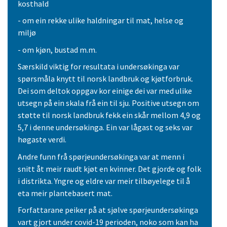
kosthald
- om ein rekke ulike haldningar til mat, helse og
miljø
- om kjøn, bustad m.m.
Særskild viktig for resultata i undersøkinga var
spørsmåla knytt til norsk landbruk og kjøtforbruk.
Dei som deltok oppgav kor einige dei var med ulike
utsegn på ein skala frå ein til sju. Positive utsegn om
støtte til norsk landbruk fekk ein skår mellom 4,9 og
5,7 i denne undersøkinga. Ein var lågast og seks var
høgaste verdi.
Andre funn frå spørjeundersøkinga var at menn i
snitt åt meir raudt kjøt en kvinner. Det gjorde og folk
i distrikta. Yngre og eldre var meir tilbøyelege til å
eta meir plantebasert mat.
Forfattarane peiker på at sjølve spørjeundersøkinga
vart gjort under covid-19 perioden, noko som kan ha