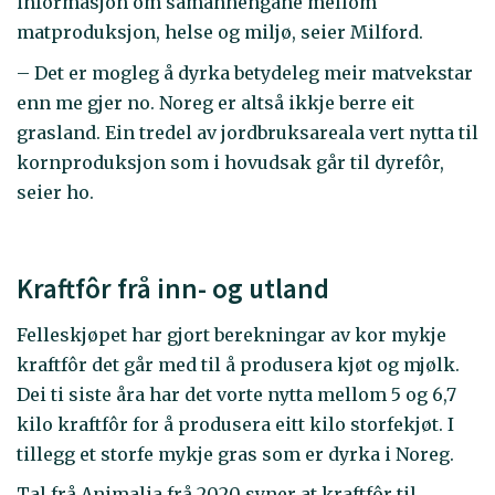
informasjon om samanhengane mellom
matproduksjon, helse og miljø, seier Milford.
– Det er mogleg å dyrka betydeleg meir matvekstar
enn me gjer no. Noreg er altså ikkje berre eit
grasland. Ein tredel av jordbruksareala vert nytta til
kornproduksjon som i hovudsak går til dyrefôr,
seier ho.
Kraftfôr frå inn- og utland
Felleskjøpet har gjort berekningar av kor mykje
kraftfôr det går med til å produsera kjøt og mjølk.
Dei ti siste åra har det vorte nytta mellom 5 og 6,7
kilo kraftfôr for å produsera eitt kilo storfekjøt. I
tillegg et storfe mykje gras som er dyrka i Noreg.
Tal frå Animalia frå 2020 syner at kraftfôr til