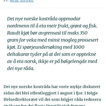
AV:
HEGE ULFENG
Dei nye norske kostråda oppmodar
nordmenn til å eta meir frukt, grønt og fisk.
Raudt kjøt bør avgrensast til maks 350
gram for veka med minst mogleg prossesert
kjøt. Ei spørjeundersøking med 1000
deltakarar tyder på at dei som er opptekne
av å eta norsk, ikkje er på bølgelengde med
dei nye råda.
Dei nye norske kostråda har vorte mykje diskutert
sidan dei blei offentleggjort i august i fjor. I følgje
Helsedirektoratet vil dei som følgjer råda redusera
risikoen for dei fleste livsstilssjukdomane,