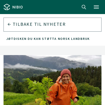
Toggl
navig
TILBAKE TIL
NYHETER
RE I KJØTDISKEN DU KAN STØTTA NORSK LANDBRUK