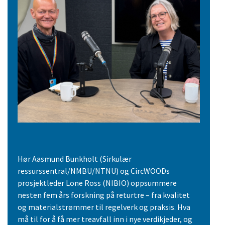
Hør Aasmund Bunkholt (Sirkulær
ressurssentral/NMBU/NTNU) og CircWOODs
prosjektleder Lone Ross (NIBIO) oppsummere
nesten fem års forskning på returtre – fra kvalitet
og materialstrømmer til regelverk og praksis. Hva
må til for å få mer treavfall inn i nye verdikjeder, og