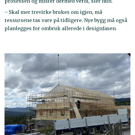
prosessen og mister dermed verdi, sier hun.
– Skal mer trevirke brukes om igjen, må
ressursene tas vare på tidligere. Nye bygg må også
planlegges for ombruk allerede i designfasen.