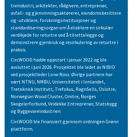
treindustri, arkitekter, rådgivere, entreprenør,
avfall- og gjenvinningsaktørerer, eiendomsbesittere
og -utviklere, forskningsinstitusjoner og
standardiseringsorgan om å etablere en sirkulær
verdikjede for returtre ved å tilrettelegge og
demonstrere gjenbruk og resirkulering av returtre i
praksis.
CircWOOD hadde oppstart i januar 2022 og ble
avsluttet i juni 2026. Prosjektet ble ledet av NIBIO
ved prosjektleder Lone Ross. Øvrige partnere har
vært NTNU, NMBU, Universitetet i Innlandet,
Treteknisk institutt, Trefokus, RagnSells, Oslotre,
Norwegian Wood Cluster, Omtre, Norges
Skogeierforbund, Veidekke Entreprenør, Statsbygg
og Byggevareindustrien.
CircWOOD ble finansiert gjennom ordningen Grønn
plattform.