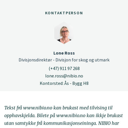
KONTAKTPERSON
Lone Ross
Divisjonsdirektør - Divisjon for skog og utmark
(+47) 911 97 268
lone.ross@nibio.no
Kontorsted: Ås - Bygg H8
Tekst frå www.nibio.no kan brukast med tilvising til
opphavskjelda. Bilete på www.nibio.no kan ikkje brukast
utan samtykke frå kommunikasjonseininga. NIBIO har