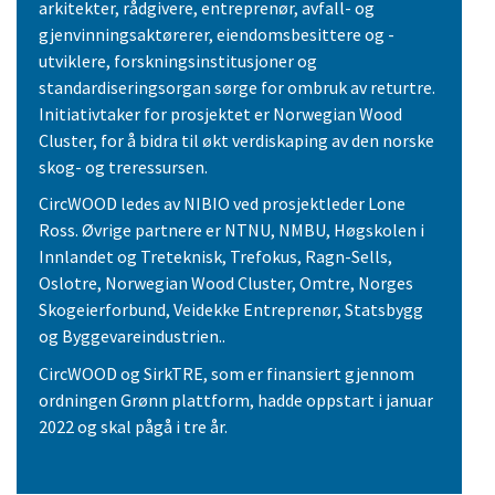
arkitekter, rådgivere, entreprenør, avfall- og
gjenvinningsaktørerer, eiendomsbesittere og -
utviklere, forskningsinstitusjoner og
standardiseringsorgan sørge for ombruk av returtre.
Initiativtaker for prosjektet er Norwegian Wood
Cluster, for å bidra til økt verdiskaping av den norske
skog- og treressursen.
CircWOOD ledes av NIBIO ved prosjektleder Lone
Ross. Øvrige partnere er NTNU, NMBU, Høgskolen i
Innlandet og Treteknisk, Trefokus, Ragn-Sells,
Oslotre, Norwegian Wood Cluster, Omtre, Norges
Skogeierforbund, Veidekke Entreprenør, Statsbygg
og Byggevareindustrien..
CircWOOD og SirkTRE, som er finansiert gjennom
ordningen Grønn plattform, hadde oppstart i januar
2022 og skal pågå i tre år.