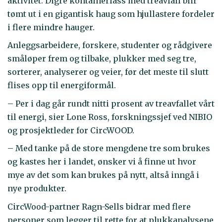
aktivitet. Digre kontainerlass med treavfall blir
tømt ut i en gigantisk haug som hjullastere fordeler
i flere mindre hauger.
Anleggsarbeidere, forskere, studenter og rådgivere
småløper frem og tilbake, plukker med seg tre,
sorterer, analyserer og veier, før det meste til slutt
flises opp til energiformål.
– Per i dag går rundt nitti prosent av treavfallet vårt
til energi, sier Lone Ross, forskningssjef ved NIBIO
og prosjektleder for CircWOOD.
– Med tanke på de store mengdene tre som brukes
og kastes her i landet, ønsker vi å finne ut hvor
mye av det som kan brukes på nytt, altså inngå i
nye produkter.
CircWood-partner Ragn-Sells bidrar med flere
personer som legger til rette for at plukkanalysene