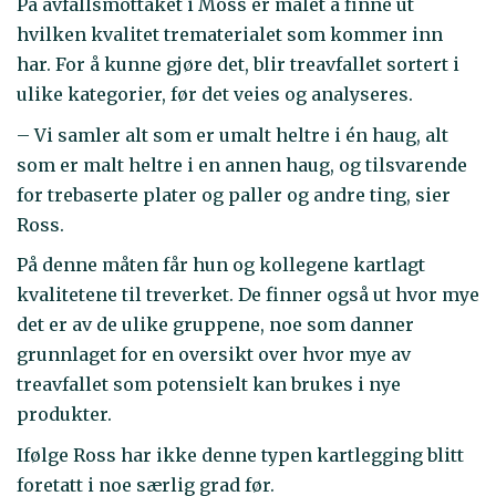
På avfallsmottaket i Moss er målet å finne ut
hvilken kvalitet trematerialet som kommer inn
har. For å kunne gjøre det, blir treavfallet sortert i
ulike kategorier, før det veies og analyseres.
– Vi samler alt som er umalt heltre i én haug, alt
som er malt heltre i en annen haug, og tilsvarende
for trebaserte plater og paller og andre ting, sier
Ross.
På denne måten får hun og kollegene kartlagt
kvalitetene til treverket. De finner også ut hvor mye
det er av de ulike gruppene, noe som danner
grunnlaget for en oversikt over hvor mye av
treavfallet som potensielt kan brukes i nye
produkter.
Ifølge Ross har ikke denne typen kartlegging blitt
foretatt i noe særlig grad før.