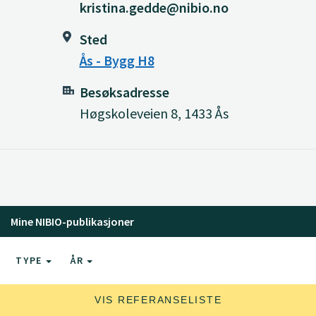
kristina.gedde@nibio.no
Sted
Ås - Bygg H8
Besøksadresse
Høgskoleveien 8, 1433 Ås
Mine NIBIO-publikasjoner
TYPE
ÅR
VIS REFERANSELISTE