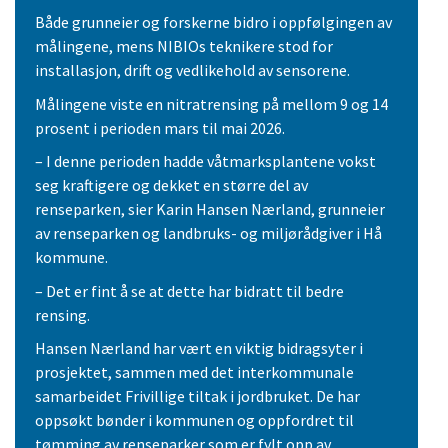
Både grunneier og forskerne bidro i oppfølgingen av
målingene, mens NIBIOs teknikere stod for
installasjon, drift og vedlikehold av sensorene.
Målingene viste en nitratrensing på mellom 9 og 14
prosent i perioden mars til mai 2026.
– I denne perioden hadde våtmarksplantene vokst
seg kraftigere og dekket en større del av
renseparken, sier Karin Hansen Nærland, grunneier
av renseparken og landbruks- og miljørådgiver i Hå
kommune.
– Det er fint å se at dette har bidratt til bedre
rensing.
Hansen Nærland har vært en viktig bidragsyter i
prosjektet, sammen med det interkommunale
samarbeidet Frivillige tiltak i jordbruket. De har
oppsøkt bønder i kommunen og oppfordret til
tømming av renseparker som er fylt opp av