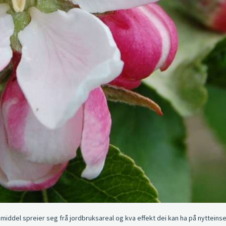
ernmiddel spreier seg frå jordbruksareal og kva effekt dei kan ha på nyttein