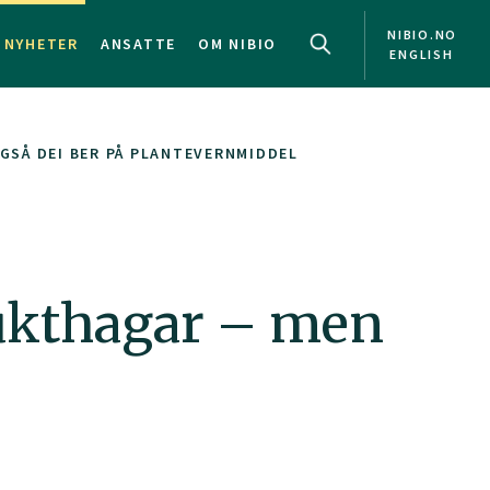
NIBIO.NO
NYHETER
ANSATTE
OM NIBIO
ENGLISH
GSÅ DEI BER PÅ PLANTEVERNMIDDEL
rukthagar – men