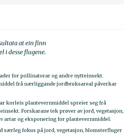
ultata at ein finn
l i desse flugene.
ader for pollinatorar og andre nytteinsekt.
nmiddel frå nærliggande jordbruksareal påverkar
rar korleis plantevernmiddel spreier seg frå
teinsekt. Forskarane tek prøver av jord, vegetasjon,
 av artar og eksponering for plantevernmiddel.
ed særleg fokus på jord, vegetasjon, blomsterfluger