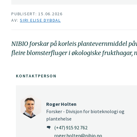
PUBLISERT: 15.06.2026
AV:
SIRI ELISE DYBDAL
NIBIO forskar på korleis plantevernmiddel påver
fleire blomsterfluger i økologiske frukthagar,
KONTAKTPERSON
Roger Holten
Forsker - Divisjon for bioteknologi og
plantehelse
(+47) 915 92 762
roger.holten@nibio.no