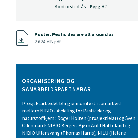
Kontorsted: Ås - Bygg H7
Poster: Pesticides are all around us
2.624 MB pdf
ORGANISERING OG
SAMARBEIDSPARTNARAR
Prosjektarbeidet blir gjennomført i samarbeid
mellom NIBIO - Avdeling for Pesticider og
naturstoffkjemi: Roger Holten (prosjektleiar) og Sven
Odenmarck NIBIO Bergen: Bjørn Arild Hatteland og
NIBIO Ullensvang (Thomas Harris), NILU (Helene