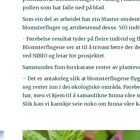
pollen som har falle ned på blad.
Som ein del av arbeidet har ein Master-student
blomsterfluger og artsbestemd desse. 503 indiv
- Førebelse resultat tyder på fleire individ og
Blomsterflugene ser ut til å trivast betre der d
ved NIBIO og leiar for prosjektet.
Samstundes finn forskarane rester av planteve
– Det er antakeleg slik at blomsterflugene fly
seg rester inn i dei økologiske områda. Førebel
har, men vi kjem til å samanlikne funna våre mo
Slik kan vi kanskje seie noko om funna våre ka