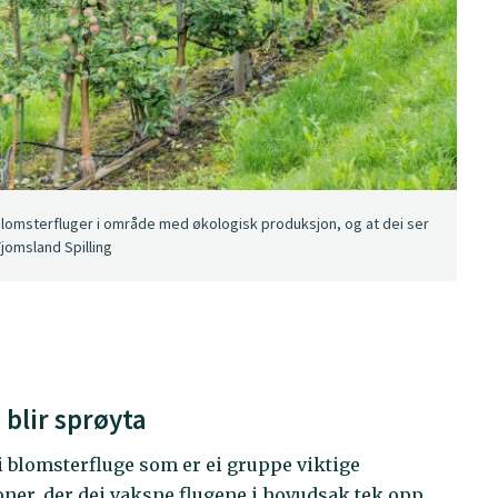
av blomsterfluger i område med økologisk produksjon, og at dei ser
 Tjomsland Spilling
 blir sprøyta
i blomsterfluge som er ei gruppe viktige
oner, der dei vaksne flugene i hovudsak tek opp