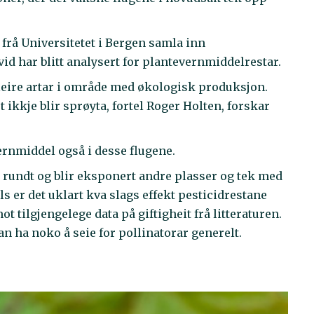
 frå Universitetet i Bergen samla inn
id har blitt analysert for plantevernmiddelrestar.
 fleire artar i område med økologisk produksjon.
et ikkje blir sprøyta, fortel Roger Holten, forskar
rnmiddel også i desse flugene.
g rundt og blir eksponert andre plasser og tek med
s er det uklart kva slags effekt pesticidrestane
t tilgjengelege data på giftigheit frå litteraturen.
n ha noko å seie for pollinatorar generelt.