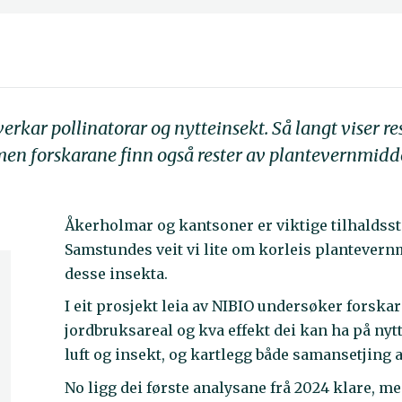
kar pollinatorar og nytteinsekt. Så langt viser res
 men forskarane finn også rester av plantevernmidde
Åkerholmar og kantsoner er viktige tilhaldsst
Samstundes veit vi lite om korleis plantever
desse insekta.
I eit prosjekt leia av NIBIO undersøker forska
jordbruksareal og kva effekt dei kan ha på nyt
luft og insekt, og kartlegg både samansetjing
No ligg dei første analysane frå 2024 klare, m