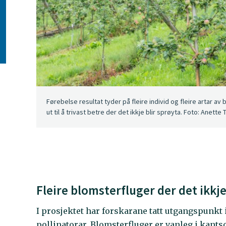
Førebelse resultat tyder på fleire individ og fleire artar 
ut til å trivast betre der det ikkje blir sprøyta. Foto: Anette
Fleire blomsterfluger der det ikkje
I prosjektet har forskarane tatt utgangspunkt 
pollinatorar. Blomsterfluger er vanleg i kants