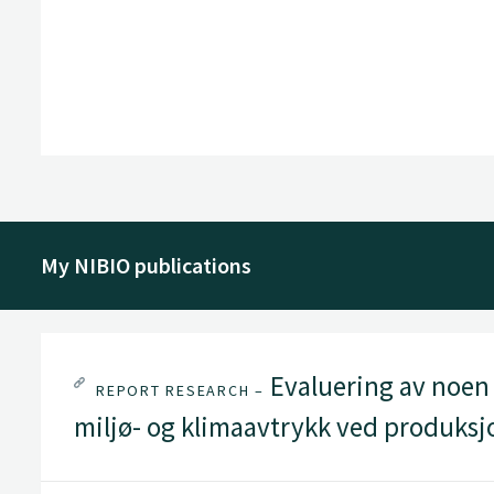
My NIBIO publications
Evaluering av noen p
REPORT RESEARCH –
miljø- og klimaavtrykk ved produks