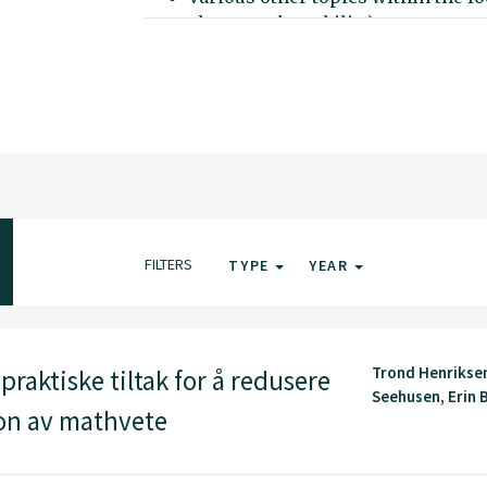
change vulnerability)
FILTERS
TYPE
YEAR
Trond Henriksen,
raktiske tiltak for å redusere
Seehusen, Erin By
jon av mathvete