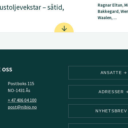
Ragnar Eltun, M
stoljevekstar – såtid,
Bakkegard, Wen
Waalen, ...
 oss
ANSATTE
Postboks 115
NO-1431 Ås
ADRESSER
+ 47 406 04 100
post@nibio.no
NYHETSBRE