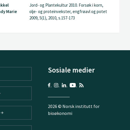
ikkel
Jord- og Plantekultur 2010. Forsøk i korn,
dy Marie
olje- og proteinvekster, engfrøavl og potet
2009, 5(1), 2010, s.157-173
Sosiale medier
2026 © Norsk institutt for
V
bioøkonomi