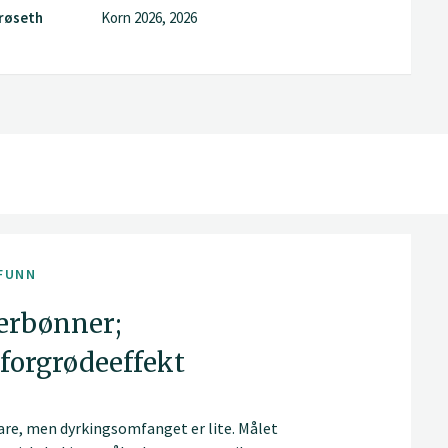
Frøseth
Korn 2026, 2026
FUNN
erbønner;
 forgrødeeffekt
are, men dyrkingsomfanget er lite. Målet