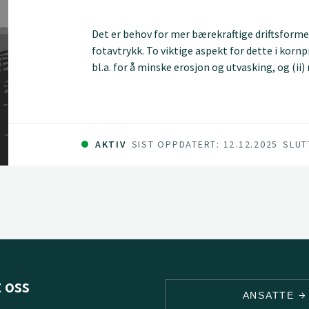
Det er behov for mer bærekraftige driftsforme
fotavtrykk. To viktige aspekt for dette i korn
bl.a. for å minske erosjon og utvasking, og (i
mulig bruk av ugrasmidler og intensiv jordar
ugraskontroll i korn med fangvekster, spesielt
åkerdylle og kveke.
AKTIV
SIST OPPDATERT: 12.12.2025
SLUT
 oss
ANSATTE