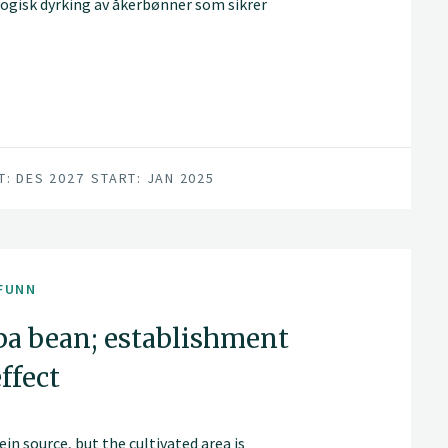
ologisk dyrking av åkerbønner som sikrer
T: DES 2027
START: JAN 2025
FUNN
aba bean; establishment
ffect
n source, but the cultivated area is