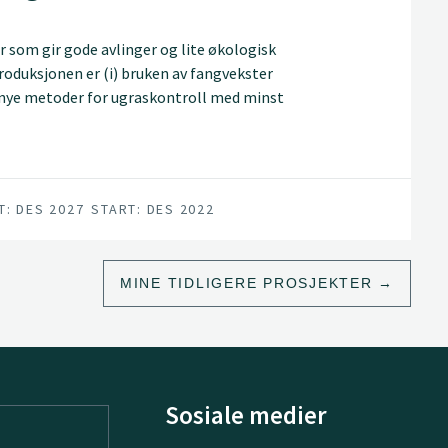
r som gir gode avlinger og lite økologisk
produksjonen er (i) bruken av fangvekster
i) nye metoder for ugraskontroll med minst
beiding. SUSWECO-prosjektet fokuserer på
 på flerårige ugras som åkertistel,
T: DES 2027
START: DES 2022
MINE TIDLIGERE PROSJEKTER
Sosiale medier