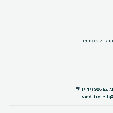
PUBLIKASJON
(+47) 906 62 7
randi.froseth