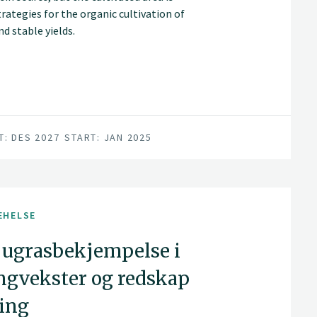
trategies for the organic cultivation of
d stable yields.
T: DES 2027
START: JAN 2025
EHELSE
ugrasbekjempelse i
ngvekster og redskap
ing