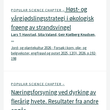
Høst- og
POPULAR SCIENCE CHAPTER –
vårgjødslingsstrategi i økologisk
frøeng av strandsvingel
Lars T. Havstad, Silja Valand, Geir Kjølberg Knudsen,
...
Jord- og plantekultur 2026 - Forsøk i korn, olje- og
belgvekster, engfrøavl og potet 2025, 12(3), 2026, p.192-
198
POPULAR SCIENCE CHAPTER –
Næringsforsyning ved dyrking av
flerårig hvete. Resultater fra andre