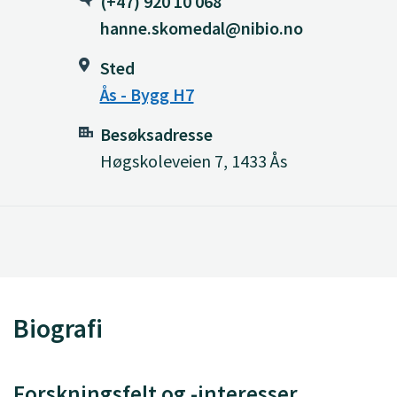
(+47) 920 10 068
hanne.skomedal@nibio.no
Sted
Ås - Bygg H7
Besøksadresse
Høgskoleveien 7, 1433 Ås
Biografi
Forskningsfelt og -interesser