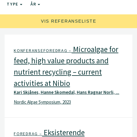
TYPE
ÅR
VIS REFERANSELISTE
Microalgae for
KONFERANSEFOREDRAG –
feed, high value products and
nutrient recycling – current
activities at Nibio
Kari Skjånes, Hanne Skomedal, Hans Ragnar Norli, ...
Nordic Algae Symposium, 2023
Eksisterende
FOREDRAG –