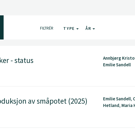
FILTRÉR
TYPE
ÅR
Annbjørg Kristo
er - status
Emilie Sandell
Emilie Sandell, 
oduksjon av småpotet (2025)
Hetland, Maria