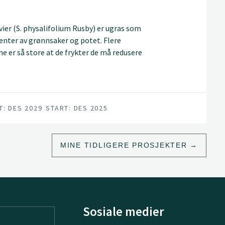
ier (S. physalifolium Rusby) er ugras som
enter av grønnsaker og potet. Flere
 er så store at de frykter de må redusere
ksjonen helt. I potet er spesielt
T: DES 2029
START: DES 2025
MINE TIDLIGERE PROSJEKTER
Sosiale medier