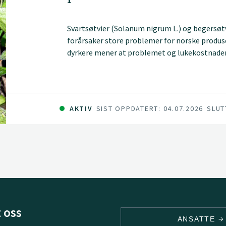
Svartsøtvier (Solanum nigrum L.) og begersøtv
forårsaker store problemer for norske produs
dyrkere mener at problemet og lukekostnadene
dyrka areal av f.eks. gulrot, eller stoppe produ
tidligproduksjonen under dekke utsatt.
AKTIV
SIST OPPDATERT: 04.07.2026
SLUT
 oss
ANSATTE