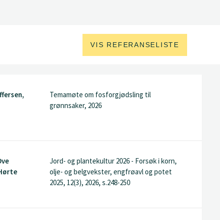
VIS REFERANSELISTE
ffersen,
Temamøte om fosforgjødsling til
grønnsaker, 2026
Ove
Jord- og plantekultur 2026 - Forsøk i korn,
 Hørte
olje- og belgvekster, engfrøavl og potet
2025, 12(3), 2026, s.248-250