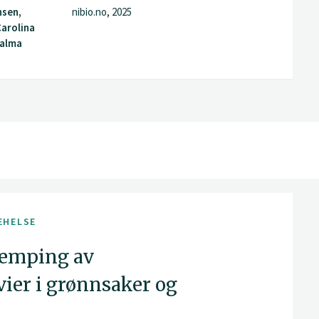
nsen,
nibio.no, 2025
Carolina
Palma
EHELSE
jemping av
vier i grønnsaker og