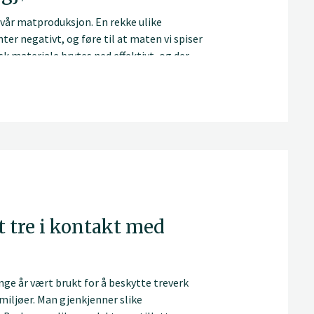
r vår matproduksjon. En rekke ulike
nter negativt, og føre til at maten vi spiser
sk materiale brytes ned effektivt, og der
t de ikke kommer seg videre til planter eller
g sjøer
 tre i kontakt med
e år vært brukt for å beskytte treverk
miljøer. Man gjenkjenner slike