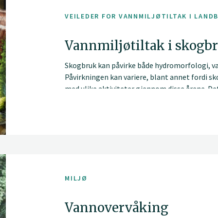
VEILEDER FOR VANNMILJØTILTAK I LAND
Vannmiljøtiltak i skogb
Skogbruk kan påvirke både hydromorfologi, van
Påvirkningen kan variere, blant annet fordi s
med ulike aktiviteter gjennom disse årene. Det
om skogbruk og vann enn om jordbruk og vann. 
klimatiltak i landbruket finnes en oversikt o
av, og tiltak mot effekter av skogsdrift på van
når ny kunnskap kommer til.
MILJØ
Vannovervåking