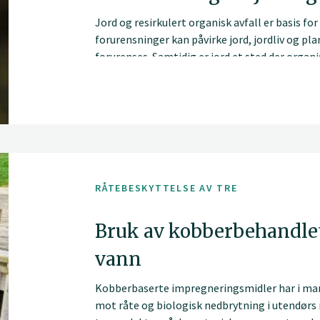
Jord og resirkulert organisk avfall er basis fo
forurensninger kan påvirke jord, jordliv og pla
forurenses. Samtidig er jord et sted der organi
en rekke stoffer bindes til jordpartikler slik a
vann som siger gjennom jorda og ut i bekker o
RÅTEBESKYTTELSE AV TRE
Bruk av kobberbehandlet
vann
Kobberbaserte impregneringsmidler har i mang
mot råte og biologisk nedbrytning i utendørs 