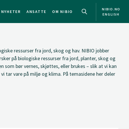
NIBIO.NO
NYHETER
ANSATTE
OM NIBIO
ENGLISH
iske ressurser fra jord, skog og hav. NIBIO jobber
ker på biologiske ressurser fra jord, planter, skog og
n som bør vernes, skjøttes, eller brukes – slik at vi kan
vi tar vare på miljø og klima. På temasidene her deler