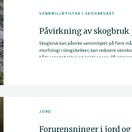
VANNMILJØTILTAK I SKOGBRUKET
Påvirkning av skogbruk
Skogbruk kan påvirke vannmiljøet på flere måt
morfologi i skogsbekker, kan redusere vannkv
både i skogsbekker og kantsonene. Påvirkningen
at virkningene er størst lokalt ved hogstfelt 
Enkelte virkninger kan likevel vare i flere tiår
JORD
Forurensninger i jord og