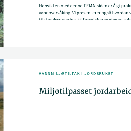
Hensikten med denne TEMA-siden er å gi prak
vannovervåking. Vi presenterer også hvordan v
tilstandsvurdering, tilførselsberegninger, av
viser vi sanntidsdata fra sensorer i jordbruksb
VANNMILJØTILTAK I JORDBRUKET
Miljøtilpasset jordarbei