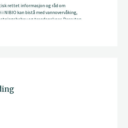
tisk rettet informasjon og råd om
i i NIBIO kan bistå med vannovervåking,
lastningsbehov og trendanalyser. Dessuten
ekker.
ding