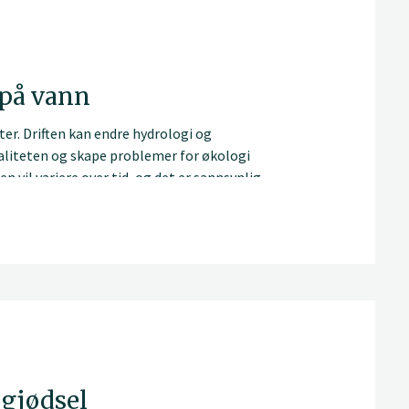
 på vann
er. Driften kan endre hydrologi og
aliteten og skape problemer for økologi
 vil variere over tid, og det er sannsynlig
og nær skogsbilveier og kjøretraséer.
 etter hogst.
 gjødsel