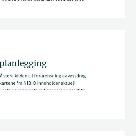
Bruken av slike produkter er tillatt over
klasse 4) Dagens regelverk stiller
t kan komme i kontakt med vann.
øplanlegging
så være kilden til forurensning av vassdrag
artene fra NIBIO inneholder aktuell
nalt og regionalt miljøarbeid relatert til