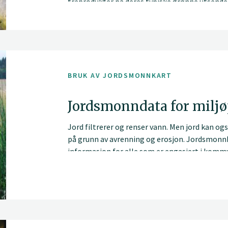
treprodukter på deres typiske grønne utsende. 
bakken (bruksklasse 3) og i jordkontakt (bruks
imidlertid klare og strenge krav der treverke
BRUK AV JORDSMONNKART
Jordsmonndata for milj
Jord filtrerer og renser vann. Men jord kan og
på grunn av avrenning og erosjon. Jordsmonnk
informasjon for alle som er engasjert i kommu
dyrka mark.