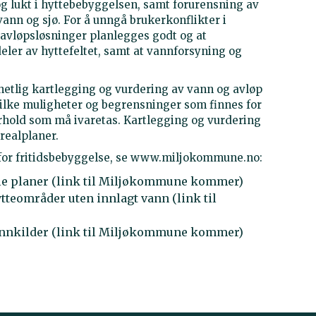
og lukt i hyttebebyggelsen, samt forurensning av
ann og sjø. For å unngå brukerkonflikter i
 avløpsløsninger planlegges godt og at
eler av hyttefeltet, samt at vannforsyning og
lhetlig kartlegging og vurdering av vann og avløp
hvilke muligheter og begrensninger som finnes for
orhold som må ivaretas. Kartlegging og vurdering
arealplaner.
for fritidsbebyggelse, se www.miljokommune.no:
ale planer (link til Miljøkommune kommer)
teområder uten innlagt vann (link til
vannkilder (link til Miljøkommune kommer)