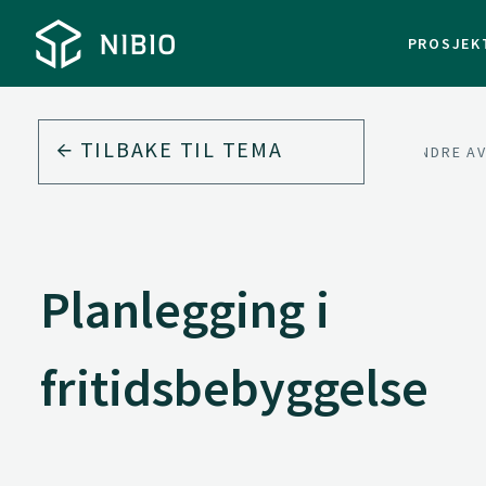
PROSJEK
TILBAKE TIL
TEMA
MILJØ
AVLOP.NO - MINDRE 
Planlegging i
fritidsbebyggelse