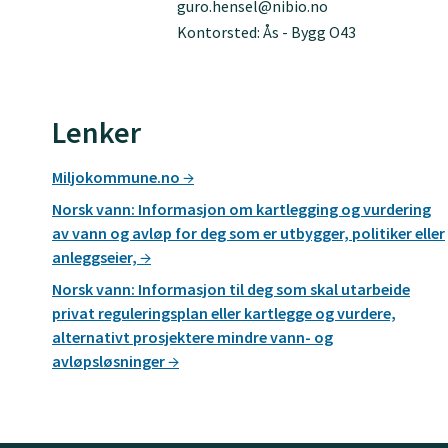
guro.hensel@nibio.no
Kontorsted: Ås - Bygg O43
Lenker
Miljokommune.no
Norsk vann: Informasjon om kartlegging og vurdering
av vann og avløp for deg som er utbygger, politiker eller
anleggseier,
Norsk vann: Informasjon til deg som skal utarbeide
privat reguleringsplan eller kartlegge og vurdere,
alternativt prosjektere mindre vann- og
avløpsløsninger