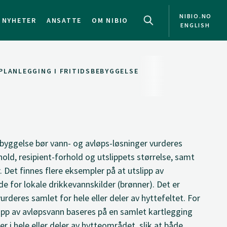
NIBIO.NO
NYHETER
ANSATTE
OM NIBIO
ENGLISH
PLANLEGGING I FRITIDSBEBYGGELSE
bebyggelse bør vann- og avløps-løsninger vurderes
old, resipient-forhold og utslippets størrelse, samt
. Det finnes flere eksempler på at utslipp av
de for lokale drikkevannskilder (brønner). Det er
urderes samlet for hele eller deler av hyttefeltet. For
lipp av avløpsvann baseres på en samlet kartlegging
er i hele eller deler av hytteområdet, slik at både