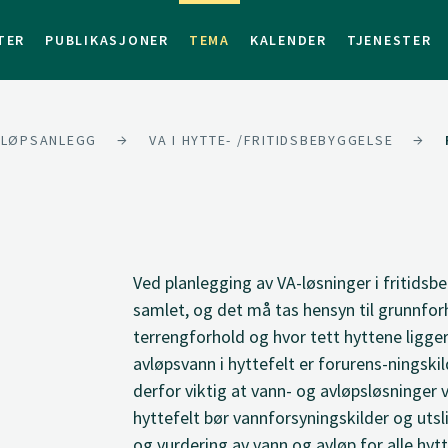
TER
PUBLIKASJONER
TEMA
KALENDER
TJENESTER
AVLØPSANLEGG
VA I HYTTE- /FRITIDSBEBYGGELSE
Ved planlegging av VA-løsninger i fritids
samlet, og det må tas hensyn til grunnforh
terrengforhold og hvor tett hyttene ligger
avløpsvann i hyttefelt er forurens-ningskil
derfor viktig at vann- og avløpsløsninger v
hyttefelt bør vannforsyningskilder og uts
og vurdering av vann og avløp for alle hytt