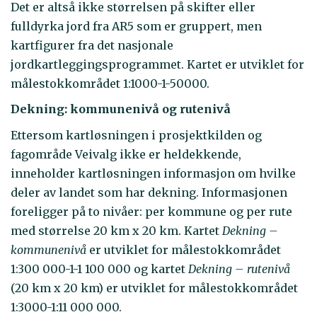
Det er altså ikke størrelsen på skifter eller
fulldyrka jord fra AR5 som er gruppert, men
kartfigurer fra det nasjonale
jordkartleggingsprogrammet. Kartet er utviklet for
målestokkområdet 1:1000-1-50000.
Dekning: kommunenivå og rutenivå
Ettersom kartløsningen i prosjektkilden og
fagområde Veivalg ikke er heldekkende,
inneholder kartløsningen informasjon om hvilke
deler av landet som har dekning. Informasjonen
foreligger på to nivåer: per kommune og per rute
med størrelse 20 km x 20 km. Kartet
Dekning –
kommunenivå
er utviklet for målestokkområdet
1:300 000-1-1 100 000 og kartet
Dekning – rutenivå
(20 km x 20 km) er utviklet for målestokkområdet
1:3000-1:11 000 000.