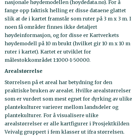
nasjonale høydemodellen (hoydedata.no). For å
fange opp faktisk helling er disse dataene glattet
slik at de i kartet framstår som ruter på 3 m x 3 m. I
noen få områder finnes ikke detaljert
høydeinformasjon, og for disse er Kartverkets
høydemodell på 10 m brukt (hvilket gir 10 m x 10 m
ruter i kartet). Kartet er utviklet for
målestokkområdet 1:1000-1-50000.
Arealstørrelse
Størrelsen på et areal har betydning for den
praktiske bruken av arealet. Hvilke arealstørrelser
som er vurdert som mest egnet for dyrking av ulike
plantekulturer varierer mellom landsdeler og
plantekulturer. For å visualisere ulike
arealstørrelser er alle kartfigurer i Prosjektkilden
Veivalg gruppert i fem klasser ut ifra størrelsen.