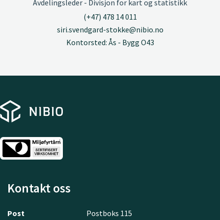
Avdelingsleder - Divisjon for kart og statistikk
(+47) 478 14 011
siri.svendgard-stokke@nibio.no
Kontorsted: Ås - Bygg O43
Kontakt oss
Post
Postboks 115