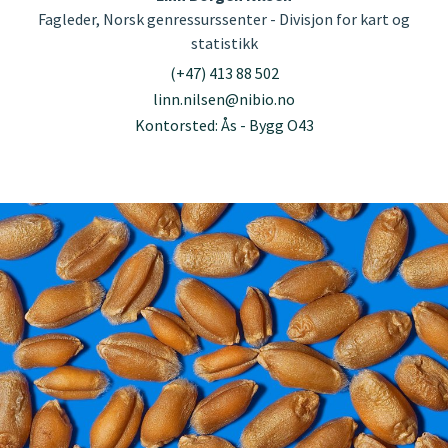
Fagleder, Norsk genressurssenter - Divisjon for kart og
statistikk
(+47) 413 88 502
linn.nilsen@nibio.no
Kontorsted: Ås - Bygg O43