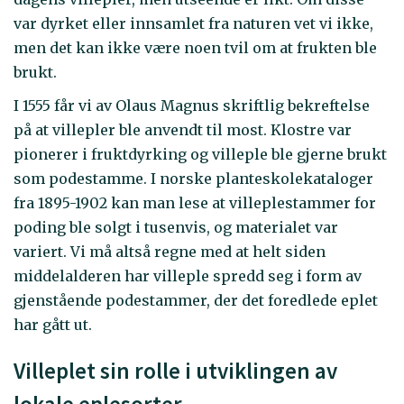
var dyrket eller innsamlet fra naturen vet vi ikke,
men det kan ikke være noen tvil om at frukten ble
brukt.
I 1555 får vi av Olaus Magnus skriftlig bekreftelse
på at villepler ble anvendt til most. Klostre var
pionerer i fruktdyrking og villeple ble gjerne brukt
som podestamme. I norske planteskolekataloger
fra 1895-1902 kan man lese at villeplestammer for
poding ble solgt i tusenvis, og materialet var
variert. Vi må altså regne med at helt siden
middelalderen har villeple spredd seg i form av
gjenstående podestammer, der det foredlede eplet
har gått ut.
Villeplet sin rolle i utviklingen av
lokale eplesorter