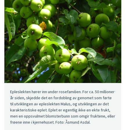
Epleslekten hører inn under rosefamilien. For ca. 50 millioner
år siden, skjedde det en fordobling av genomet som førte
til utviklingen av epleslekten Malus, og utviklingen av det
karakteristiske eplet. Eplet er egentlig ikke en ekte frukt,
men en oppsvulmet blomsterbunn som omgir fruktene, eller
frøene inne i kjernehuset. Foto: Åsmund Asdal.