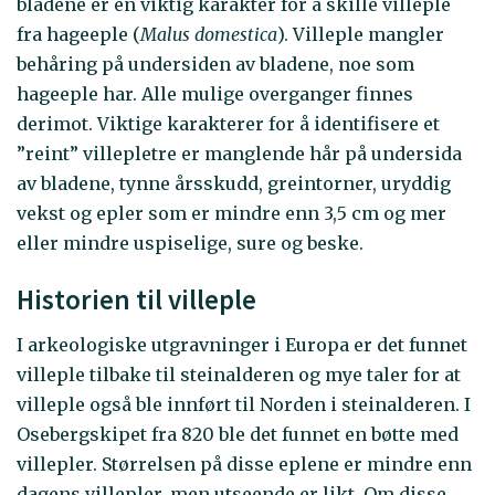
bladene er en viktig karakter for å skille villeple
fra hageeple (
Malus domestica
). Villeple mangler
behåring på undersiden av bladene, noe som
hageeple har. Alle mulige overganger finnes
derimot. Viktige karakterer for å identifisere et
”reint” villepletre er manglende hår på undersida
av bladene, tynne årsskudd, greintorner, uryddig
vekst og epler som er mindre enn 3,5 cm og mer
eller mindre uspiselige, sure og beske.
Historien til villeple
I arkeologiske utgravninger i Europa er det funnet
villeple tilbake til steinalderen og mye taler for at
villeple også ble innført til Norden i steinalderen. I
Osebergskipet fra 820 ble det funnet en bøtte med
villepler. Størrelsen på disse eplene er mindre enn
dagens villepler, men utseende er likt. Om disse