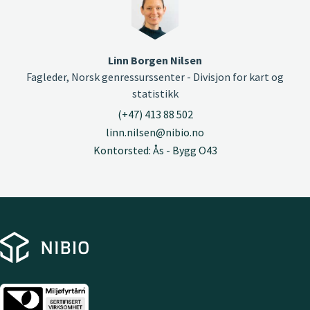
Linn Borgen Nilsen
Fagleder, Norsk genressurssenter - Divisjon for kart og
statistikk
(+47) 413 88 502
linn.nilsen@nibio.no
Kontorsted: Ås - Bygg O43