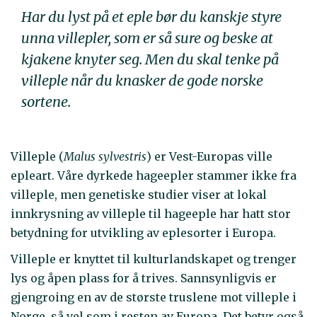
Har du lyst på et eple bør du kanskje styre
unna villepler, som er så sure og beske at
kjakene knyter seg. Men du skal tenke på
villeple når du knasker de gode norske
sortene.
Villeple (
Malus sylvestris
) er Vest-Europas ville
epleart. Våre dyrkede hageepler stammer ikke fra
villeple, men genetiske studier viser at lokal
innkrysning av villeple til hageeple har hatt stor
betydning for utvikling av eplesorter i Europa.
Villeple er knyttet til kulturlandskapet og trenger
lys og åpen plass for å trives. Sannsynligvis er
gjengroing en av de største truslene mot villeple i
Norge, så vel som i resten av Europa. Det betyr også