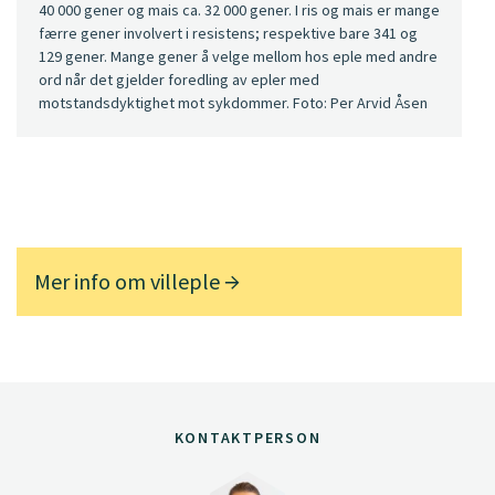
40 000 gener og mais ca. 32 000 gener. I ris og mais er mange
færre gener involvert i resistens; respektive bare 341 og
129 gener. Mange gener å velge mellom hos eple med andre
ord når det gjelder foredling av epler med
motstandsdyktighet mot sykdommer. Foto: Per Arvid Åsen
Mer info om villeple
KONTAKTPERSON