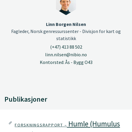
Linn Borgen Nilsen
Fagleder, Norsk genressurssenter - Divisjon for kart og
statistikk
(+47) 413 88 502
linn.nilsen@nibio.no
Kontorsted: Ås - Bygg O43
Publikasjoner
Humle (Humulus
FORSKNINGSRAPPORT –