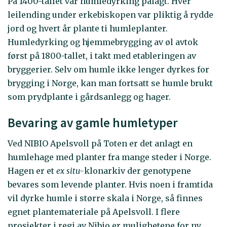
På 1400-tallet var humledyrking pålagt. Hver
leilending under erkebiskopen var pliktig å rydde
jord og hvert år plante ti humleplanter.
Humledyrking og hjemmebrygging av øl avtok
først på 1800-tallet, i takt med etableringen av
bryggerier. Selv om humle ikke lenger dyrkes for
brygging i Norge, kan man fortsatt se humle brukt
som prydplante i gårdsanlegg og hager.
Bevaring av gamle humletyper
Ved NIBIO Apelsvoll på Toten er det anlagt en
humlehage med planter fra mange steder i Norge.
Hagen er et
ex situ-
klonarkiv der genotypene
bevares som levende planter. Hvis noen i framtida
vil dyrke humle i større skala i Norge, så finnes
egnet plantemateriale på Apelsvoll. I flere
prosjekter i regi av Nibio er mulighetene for ny