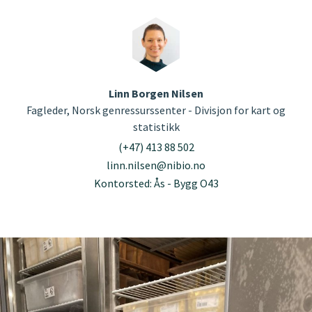
Linn Borgen Nilsen
Fagleder, Norsk genressurssenter - Divisjon for kart og
statistikk
(+47) 413 88 502
linn.nilsen@nibio.no
Kontorsted: Ås - Bygg O43