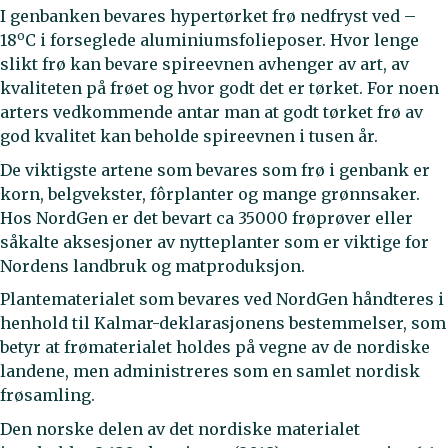
I genbanken bevares hypertørket frø nedfryst ved –
o
18
C i forseglede aluminiumsfolieposer. Hvor lenge
slikt frø kan bevare spireevnen avhenger av art, av
kvaliteten på frøet og hvor godt det er tørket. For noen
arters vedkommende antar man at godt tørket frø av
god kvalitet kan beholde spireevnen i tusen år.
De viktigste artene som bevares som frø i genbank er
korn, belgvekster, fôrplanter og mange grønnsaker.
Hos NordGen er det bevart ca 35000 frøprøver eller
såkalte aksesjoner av nytteplanter som er viktige for
Nordens landbruk og matproduksjon.
Plantematerialet som bevares ved NordGen håndteres i
henhold til Kalmar-deklarasjonens bestemmelser, som
betyr at frømaterialet holdes på vegne av de nordiske
landene, men administreres som en samlet nordisk
frøsamling.
Den norske delen av det nordiske materialet