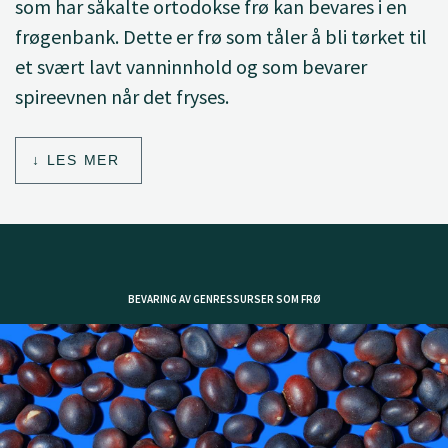
som har såkalte ortodokse frø kan bevares i en
frøgenbank. Dette er frø som tåler å bli tørket til
et svært lavt vanninnhold og som bevarer
spireevnen når det fryses.
LES MER
BEVARING AV GENRESSURSER SOM FRØ