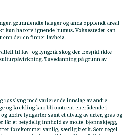
inger, grunnlendte hauger og anna opplendt areal
ukt kan ha torvlignende humus. Voksestedet kan
 enn der en finner lavheia.
lell til lav- og lyngrik skog der tresjikt ikke
r kulturpåvirkning. Tuvedanning på grunn av
og røsslyng med varierende innslag av andre
ige og krekling kan bli omtrent enerådende i
 og andre lyngarter samt et utvalg av urter, gras og
r får et betydelig innhold av molte, bjønnskjegg,
arter forekommer vanlig, særlig bjørk. Som regel