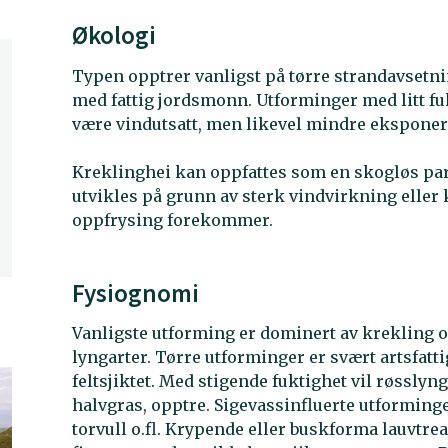
Økologi
Typen opptrer vanligst på tørre strandavsetn
med fattig jordsmonn. Utforminger med litt f
være vindutsatt, men likevel mindre eksponert
Kreklinghei kan oppfattes som en skogløs paral
utvikles på grunn av sterk vindvirkning elle
oppfrysing forekommer.
Fysiognomi
Vanligste utforming er dominert av krekling 
lyngarter. Tørre utforminger er svært artsfatt
feltsjiktet. Med stigende fuktighet vil røsslyng
halvgras, opptre. Sigevassinfluerte utforminge
torvull o.fl. Krypende eller buskforma lauvtre