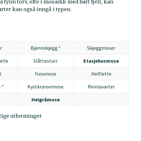
å tynn torv, ofte i mosaikk med bart fjell, kan
ter kan også inngå i typen.
r
Bjønnskjegg *
Skjeggmoser
elle
Slåttestarr
Etasjehusmose
t
Furumose
Heiflette
 *
Kystkransemose
Reinlavarter
*
Heigråmose
ktige utforminger