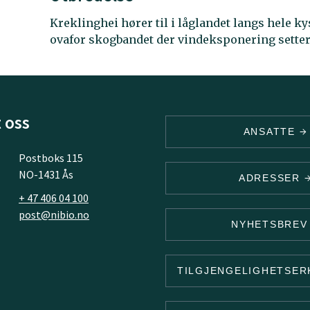
Kreklinghei hører til i låglandet langs hele ky
ovafor skogbandet der vindeksponering setter
 oss
ANSATTE
Postboks 115
NO-1431 Ås
ADRESSER
+ 47 406 04 100
post@nibio.no
NYHETSBRE
TILGJENGELIGHETSE