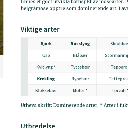
finnes et godt utvikla botnsjikt av mosearter. P
heigråmose opptre som dominerende art. Lavar
Viktige arter
Bjørk
Røsslyng
Skrubbæ
Osp
Blåbær
Stormarimj
Kvitlyng *
Tyttebær
Teppero
Krekling
Rypebær
Tettegras
Blokkebær
Molte *
Torvull 
Utheva skrift: Dominerende arter; * Arter i fu
Utbredelse