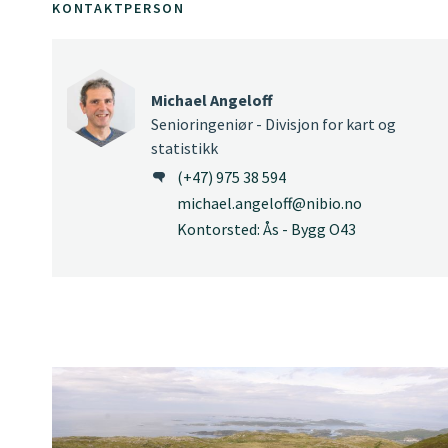
KONTAKTPERSON
Michael Angeloff
Senioringeniør - Divisjon for kart og
statistikk
(+47) 975 38 594
michael.angeloff@nibio.no
Kontorsted: Ås - Bygg O43