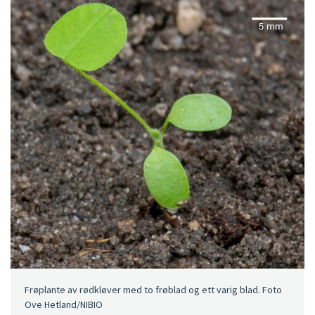
Frøplante av rødkløver med to frøblad og ett varig blad. Foto
Ove Hetland/NIBIO