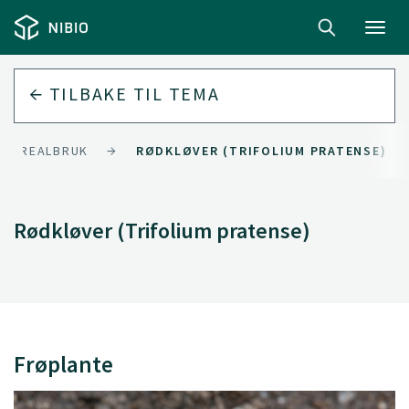
Toggl
navig
TILBAKE TIL
TEMA
G AREALBRUK
RØDKLØVER (TRIFOLIUM PRATENSE)
Rødkløver (Trifolium pratense)
Frøplante