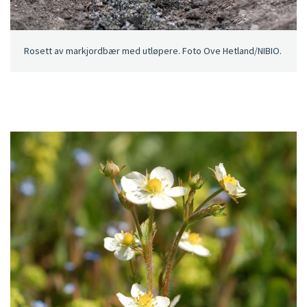
Rosett av markjordbær med utløpere. Foto Ove Hetland/NIBIO.