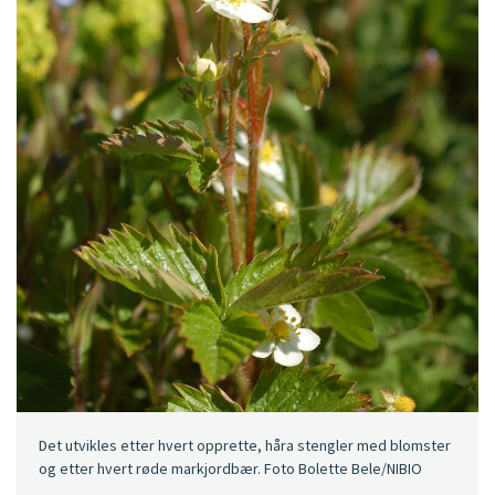
Det utvikles etter hvert opprette, håra stengler med blomster
og etter hvert røde markjordbær. Foto Bolette Bele/NIBIO