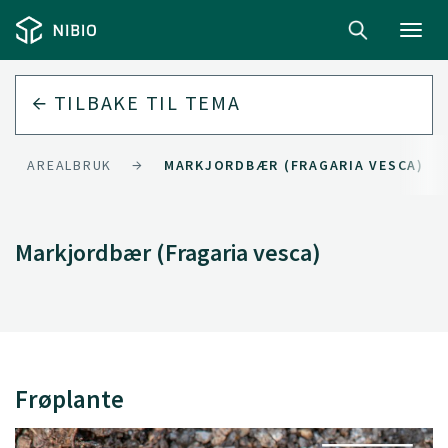
Toggl
navig
TILBAKE TIL
TEMA
 OG AREALBRUK
MARKJORDBÆR (FRAGARIA VESCA)
Markjordbær (Fragaria vesca)
Frøplante