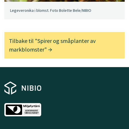
Legeveronika i blomst. Foto Bolette Bele/NIBIO
Tilbake til "Spirer og småplanter av
markblomster"