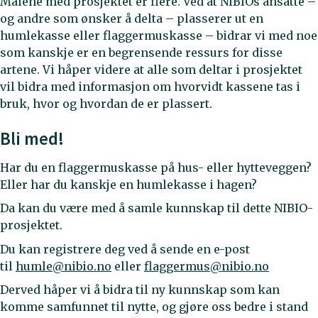
Målene med prosjektet er flere. Ved at NIBIOs ansatte –
og andre som ønsker å delta – plasserer ut en
humlekasse eller flaggermuskasse – bidrar vi med noe
som kanskje er en begrensende ressurs for disse
artene. Vi håper videre at alle som deltar i prosjektet
vil bidra med informasjon om hvorvidt kassene tas i
bruk, hvor og hvordan de er plassert.
Bli med!
Har du en flaggermuskasse på hus- eller hytteveggen?
Eller har du kanskje en humlekasse i hagen?
Da kan du være med å samle kunnskap til dette NIBIO-
prosjektet.
Du kan registrere deg ved å sende en e-post
til
humle@nibio.no
eller
flaggermus@nibio.no
Derved håper vi å bidra til ny kunnskap som kan
komme samfunnet til nytte, og gjøre oss bedre i stand